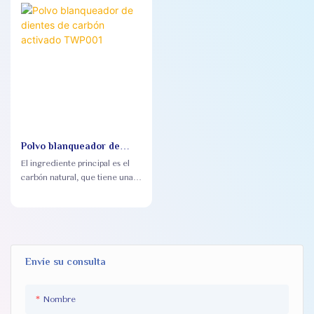
Polvo blanqueador de
dientes de carbón
El ingrediente principal es el
activado TWP001
carbón natural, que tiene una
fuerte capacidad de adsorción
y puede eliminar eficazmente
las manchas y pigmentos de la
superficie de los dientes.
Envíe su consulta
Nombre