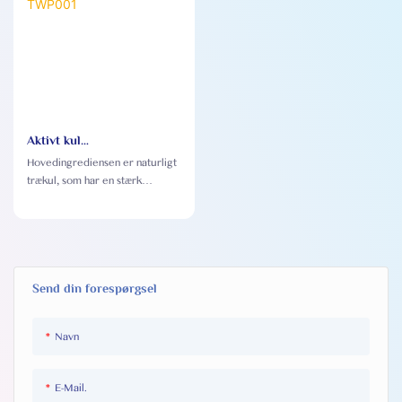
Aktivt kul
Tandblegningspulver
Hovedingrediensen er naturligt
TWP001
trækul, som har en stærk
adsorptionskapacitet og
effektivt kan fjerne pletter og
pigmenter på tændernes
overflade
Send din forespørgsel
Navn
E-Mail.