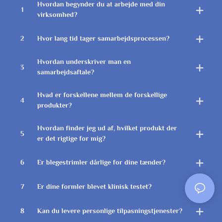
Hvordan begynder du at arbejde med din
1
virksomhed?
2
Hvor lang tid tager samarbejdsprocessen?
Hvordan underskriver man en
3
samarbejdsaftale?
Hvad er forskellene mellem de forskellige
4
produkter?
Hvordan finder jeg ud af, hvilket produkt der
5
er det rigtige for mig?
6
Er blegestrimler dårlige for dine tænder?
7
Er dine formler blevet klinisk testet?
8
Kan du levere personlige tilpasningstjenester?