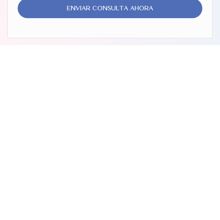
Productos Cosméticos de la UE
ENVIAR CONSULTA AHORA
(CPSR) y las regulaciones
cosméticas de la FDA de EE.
UU.