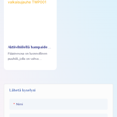
Aktiivihiilellä hampaiden
valkaisujauhe TWP001
Pääainesosa on luonnollinen
puuhiili, jolla on vahva
adsorptiokyky ja joka poistaa
tehokkaasti tahroja ja
pigmenttejä hampaiden
pinnalta.
Lähetä kyselysi
Nimi