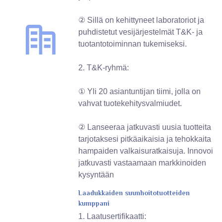
② Sillä on kehittyneet laboratoriot ja
puhdistetut vesijärjestelmät T&K- ja
tuotantotoiminnan tukemiseksi.
2. T&K-ryhmä:
① Yli 20 asiantuntijan tiimi, jolla on
vahvat tuotekehitysvalmiudet.
② Lanseeraa jatkuvasti uusia tuotteita
tarjotaksesi pitkäaikaisia ​​ja tehokkaita
hampaiden valkaisuratkaisuja. Innovoi
jatkuvasti vastaamaan markkinoiden
kysyntään
Laadukkaiden suunhoitotuotteiden
kumppani
1. Laatusertifikaatti: