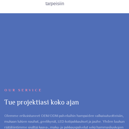
tarpeisiin
OUR SERVICE
Tue projektiasi koko ajan
Olemme erikoistuneet OEM/ODM-palveluihin hampaiden valkaisutuotteisiin,
mukaan lukien nauhat, geelikynät, LED-kotipakkaukset ja jauhe. Yhden luukun
räätälöintimme sisältää kaava-, maku- ja pakkauspalvelut sekä hammasliuskojen