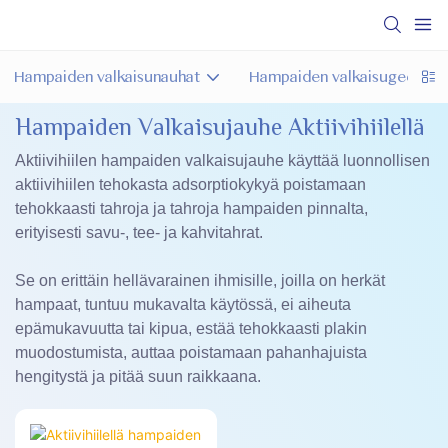
Hampaiden valkaisunauhat
Hampaiden valkaisugeeli
Hampaiden Valkaisujauhe Aktiivihiilellä
Aktiivihiilen hampaiden valkaisujauhe käyttää luonnollisen
aktiivihiilen tehokasta adsorptiokykyä poistamaan
tehokkaasti tahroja ja tahroja hampaiden pinnalta,
erityisesti savu-, tee- ja kahvitahrat.
Se on erittäin hellävarainen ihmisille, joilla on herkät
hampaat, tuntuu mukavalta käytössä, ei aiheuta
epämukavuutta tai kipua, estää tehokkaasti plakin
muodostumista, auttaa poistamaan pahanhajuista
hengitystä ja pitää suun raikkaana.