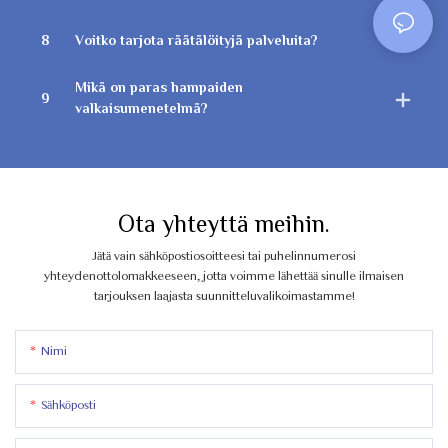
8
Voitko tarjota räätälöityjä palveluita?
Mikä on paras hampaiden
9
valkaisumenetelmä?
Ota yhteyttä meihin.
Jätä vain sähköpostiosoitteesi tai puhelinnumerosi
yhteydenottolomakkeeseen, jotta voimme lähettää sinulle ilmaisen
tarjouksen laajasta suunnitteluvalikoimastamme!
Nimi
Sähköposti