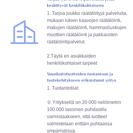
keskittyvät henkilökohtaiseen
hygieniatuotteisiin
1. Tarjoa joukko räätälöityjä palveluita,
mukaan lukien kaavojen räätälöinti,
makujen räätälöinti, hammasliuskojen
muottien räätälöinti ja pakkausten
räätälöintipalvelut.
2.Täytä eri asiakkaiden
henkilökohtaiset tarpeet
Suunhoitotuotteiden tuotantoon ja
tuotekehitykseen erikoistunut yritys
1. Tuotantotilat:
① Yrityksellä on 20 000 neliömetrin
100 000 tasoinen puhdastila
varmistaakseen, että tuotteet
valmistetaan erittäin puhtaassa
ympäristössä.