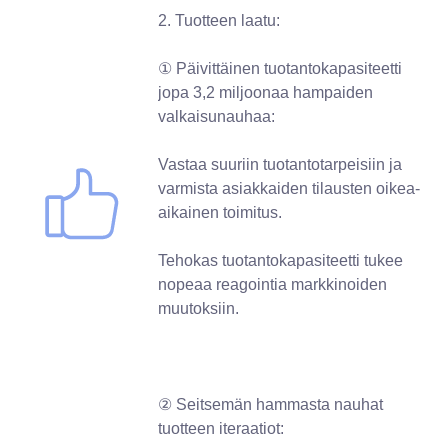
2. Tuotteen laatu:
① Päivittäinen tuotantokapasiteetti
jopa 3,2 miljoonaa hampaiden
valkaisunauhaa:
Vastaa suuriin tuotantotarpeisiin ja
varmista asiakkaiden tilausten oikea-
aikainen toimitus.
Tehokas tuotantokapasiteetti tukee
nopeaa reagointia markkinoiden
muutoksiin.
② Seitsemän hammasta nauhat
tuotteen iteraatiot: