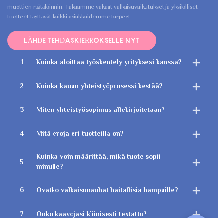
muottien räätälöinnin. Takaamme vakaat valkaisuvaikutukset ja yksilölliset
tuotteet täyttävät kaikki asiakkaidemme tarpeet.
LÄHDE TEHDASKIERROKSELLE NYT
1
Kuinka aloittaa työskentely yrityksesi kanssa?
2
Kuinka kauan yhteistyöprosessi kestää?
3
Miten yhteistyösopimus allekirjoitetaan?
4
Mitä eroja eri tuotteilla on?
Kuinka voin määrittää, mikä tuote sopii
5
minulle?
6
Ovatko valkaisunauhat haitallisia hampaille?
7
Onko kaavojasi kliinisesti testattu?