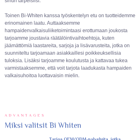
sinun tarpeisiisi.
Toinen Bi-Whiten kanssa työskentelyn etu on tuotteidemme
erinomainen laatu. Auttaaksemme
hampaidenvalkaisuliiketoimintaasi erottumaan joukosta
tarjoamme joustavia räätälöintivaihtoehtoja, kuten
jäämättömiä laastareita, sarjoja ja lisävarusteita, jotka on
suunniteltu tarjoamaan asiakkaillesi poikkeuksellisia
tuloksia. Lisäksi tarjoamme koulutusta ja kattavaa tukea
varmistaaksemme, että voit tarjota laadukasta hampaiden
valkaisuhoitoa luottavaisin mielin.
ADVANTAGES
Miksi valitsit Bi Whiten
Tarjoa OEM/ODM-palveluita, jotka