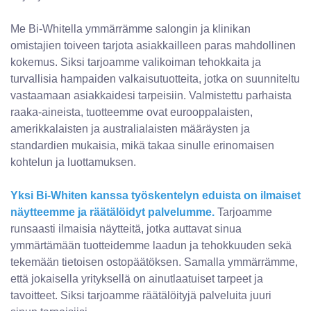
Me Bi-Whitella ymmärrämme salongin ja klinikan
omistajien toiveen tarjota asiakkailleen paras mahdollinen
kokemus. Siksi tarjoamme valikoiman tehokkaita ja
turvallisia hampaiden valkaisutuotteita, jotka on suunniteltu
vastaamaan asiakkaidesi tarpeisiin. Valmistettu parhaista
raaka-aineista, tuotteemme ovat eurooppalaisten,
amerikkalaisten ja australialaisten määräysten ja
standardien mukaisia, mikä takaa sinulle erinomaisen
kohtelun ja luottamuksen.
Yksi Bi-Whiten kanssa työskentelyn eduista on ilmaiset
näytteemme ja räätälöidyt palvelumme.
Tarjoamme
runsaasti ilmaisia ​​näytteitä, jotka auttavat sinua
ymmärtämään tuotteidemme laadun ja tehokkuuden sekä
tekemään tietoisen ostopäätöksen. Samalla ymmärrämme,
että jokaisella yrityksellä on ainutlaatuiset tarpeet ja
tavoitteet. Siksi tarjoamme räätälöityjä palveluita juuri