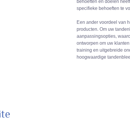
behoeften en doelen heef
specifieke behoeften te v
Een ander voordeel van he
producten. Om uw tandenbl
aanpassingsopties, waarond
ontworpen om uw klanten u
training en uitgebreide o
hoogwaardige tandenblee
ite