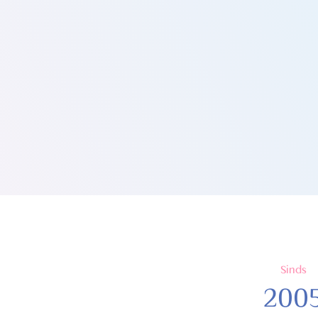
 alleen uw tanden witter,
t ook voor een frisse adem,
u een zelfverzekerde en
limlach krijgt.
Sinds
200