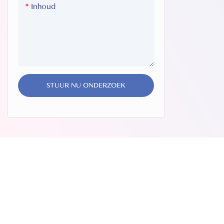
maakt niet
Inhoud
maar zorg
waardoor 
stralende g
STUUR NU ONDERZOEK