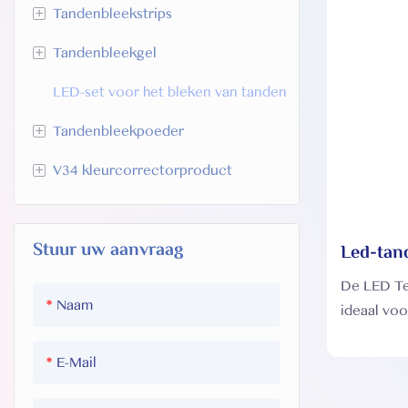
+
Tandenbleekstrips
+
Tandenbleekgel
HP -tanden bleken strips
LED-set voor het bleken van tanden
SC -tanden whitening strips
HP -tanden blekengel
+
Tandenbleekpoeder
PAP Tandenbleekstrips
Tandenbleekgel met
natriumchloriet
+
V34 kleurcorrectorproduct
Oplossende tandenbleekstrips
Tandenbleekpoeder met actieve
PAP Tandenbleekgel
kool
U-type tandenbleekstrips
V34 Tandenbleek U-wraps
Klassiek minttandenbleekpoeder
Stuur uw aanvraag
Led-tan
V34 tandenbleekstrips
thuisgeb
De LED Te
V34 whitening-tandpasta
mondver
Naam
ideaal voo
bleekresul
irriterend
E-Mail
De natuurl