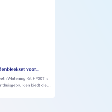
denbleekset voor
ruik voor
eth Whitening Kit HP007 is
zorging HP007
r thuisgebruik en biedt diepe
taten, maar is mild en niet-
.
ijke, veilige bleekformule