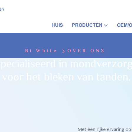
en
HUIS
PRODUCTEN
OEM/
Bi White
OVER ONS
especialiseerd in mondverzor
voor het bleken van tanden.
Met een rijke ervaring op