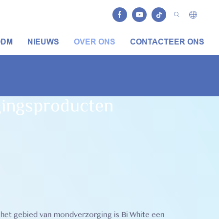
ODM
NIEUWS
OVER ONS
CONTACTEER ONS
gingsproducten
 het gebied van mondverzorging is Bi White een