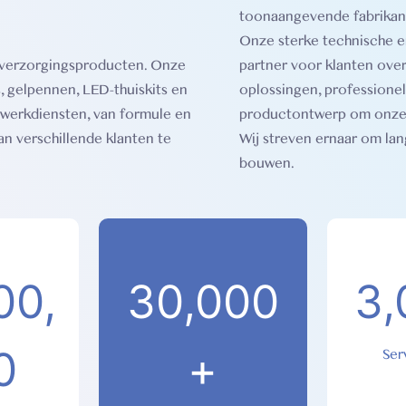
toonaangevende fabrikant
Onze sterke technische 
dverzorgingsproducten. Onze
partner voor klanten ov
, gelpennen, LED-thuiskits en
oplossingen, professione
twerkdiensten, van formule en
productontwerp om onze k
n verschillende klanten te
Wij streven ernaar om la
bouwen.
00,
30,000
3,
0
+
Ser