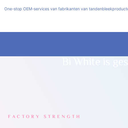
One-stop OEM-services van fabrikanten van tandenbleekproduct
Bi White is g
FACTORY STRENGTH