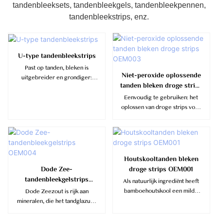
tandenbleeksets, tandenbleekgels, tandenbleekpennen,
tandenbleekstrips, enz.
U-type tandenbleekstrips
Past op tanden, bleken is
Niet-peroxide oplossende
uitgebreider en grondiger:
tanden bleken droge strips
U-wraps voor het bleken van
OEM003
tanden maken gebruik van een
Eenvoudig te gebruiken: het
professioneel mondtechnisch
oplossen van droge strips voor
ontwerp, dat zich kan
het bleken van tanden kan in de
aanpassen aan het tandvlees
mond oplossen en hoeft na
van verschillende mensen en
gebruik niet van de tanden te
een allround dekking kan
worden verwijderd, waardoor
bereiken
de gebruikerservaring
Houtskooltanden bleken
comfortabeler wordt
Dode Zee-
droge strips OEM001
tandenbleekgelstrips
Als natuurlijk ingrediënt heeft
OEM004
bamboehoutskool een milde
Dode Zeezout is rijk aan
witmakende werking en
mineralen, die het tandglazuur
beschadigt het het tandglazuur
kunnen versterken, tandbederf