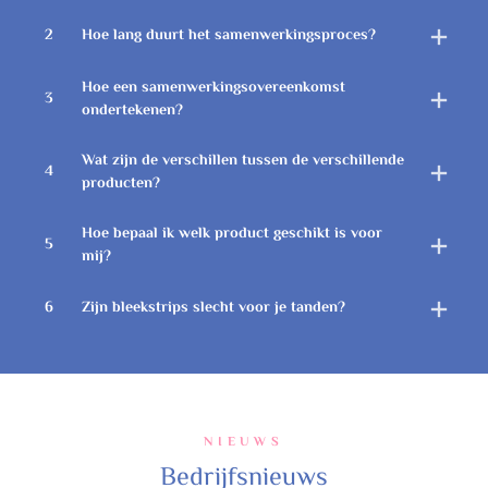
Pakketgrootte: 14*8*4cm
Pakketgrootte: 14*8*4cm
2
Hoe lang duurt het samenwerkingsproces?
Plaats van herkomst:
Plaats van herkomst:
Guangdong, China
Guangdong, China
Levertijd: 3-30 werkdagen
Levertijd: 3-30 werkdagen
Hoe een samenwerkingsovereenkomst
3
ondertekenen?
Wat zijn de verschillen tussen de verschillende
4
producten?
Hoe bepaal ik welk product geschikt is voor
5
mij?
6
Zijn bleekstrips slecht voor je tanden?
NIEUWS
Bedrijfsnieuws