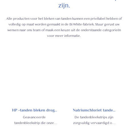
zijn.
Alle producten voor het bleken van tanden kunnen een privélabel hebben of
volledig op maat worden gemaakt in de Bi White-fabriek. Stuur gerust uw
wensen naar ons team of maak een keuze uit de onderstaande categorieën
voor meer informatie.
HP -tanden bleken droge
Natriumchloriet tanden
strips
bleken droge strips
Geavanceerde
De tandenbleekstrips zijn
tandenbleekstrip die onze
zorgvuldig vervaardigd om