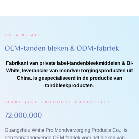
niet, waardoor het geschikt is
kunnen voorkomen, vlekken op
voor gevoelige tanden
het tandoppervlak kunnen
helpen verwijderen en de
tanden voorzichtig witter
kunnen maken
OVER BI
WIT
OEM-tanden bleken & ODM-fabriek
Fabrikant van private label-tandenbleekmiddelen & Bi-
White, leverancier van mondverzorgingsproducten uit
China, is gespecialiseerd in de productie van
tandbleekproducten.
JAARLIJKSE PRODUCTIECAPACITEIT
72,000,000
Guangzhou White Pro Mondverzorging Products Co., is
een toonaangevende OEM-fabriek voor het bleken van