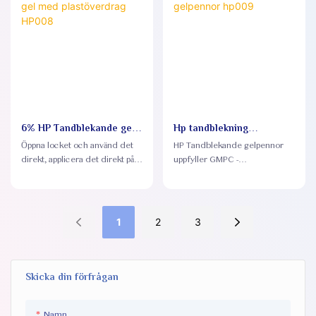
känsliga tänder
6% HP Tandblekande gel
Hp tandblekning
med plastöverdrag HP008
gelpennor hp009
Öppna locket och använd det
HP Tandblekande gelpennor
direkt, applicera det direkt på
uppfyller GMPC -
tänderna, vänta ett ögonblick,
produktionsspecifikationer och
och tänderna blekas
standarder för att säkerställa
omedelbart
produktsäkerhet och kvalitet
1
2
3
Skicka din förfrågan
Namn