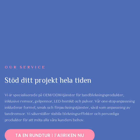
OUR SERVICE
Stöd ditt projekt hela tiden
Vi är specialiserade på OEM/ODM-tjänster för tandblekningsprodukter,
inklusive remsor, gelpennor, LED-hemkit och pulver. Vår one-stop-anpassning
inkluderar formel, smak och förpackningstjänster, såväl som anpassning av
tandremsor. Vi säkerställer stabila blekningseffekter och personliga
produkter för att möta alla våra kunders behov.
TA EN RUNDTUR I FABRIKEN NU