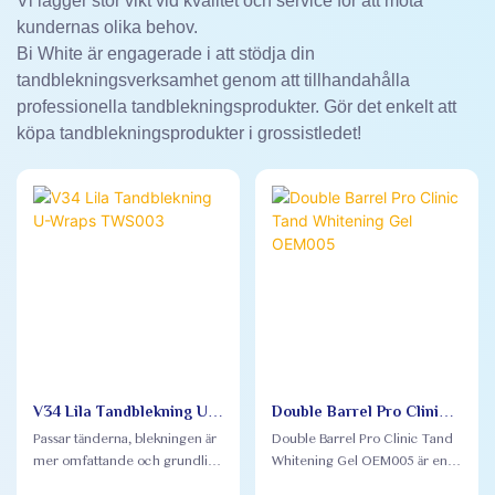
Vi lägger stor vikt vid kvalitet och service för att möta
kundernas olika behov.
Bi White är engagerade i att stödja din
tandblekningsverksamhet genom att tillhandahålla
professionella tandblekningsprodukter. Gör det enkelt att
köpa tandblekningsprodukter i grossistledet!
V34 Lila Tandblekning U-
Double Barrel Pro Clinic
Wraps TWS003
Tand Whitening Gel
Passar tänderna, blekningen är
Double Barrel Pro Clinic Tand
OEM005
mer omfattande och grundlig:
Whitening Gel OEM005 är en
Tandbleknings-u-wraps
revolutionerande dubbelkärnig