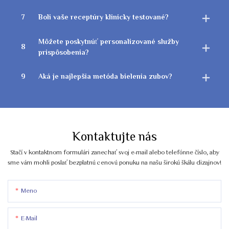
7
Boli vaše receptúry klinicky testované?
Môžete poskytnúť personalizované služby
8
prispôsobenia?
9
Aká je najlepšia metóda bielenia zubov?
Kontaktujte nás
Stačí v kontaktnom formulári zanechať svoj e-mail alebo telefónne číslo, aby
sme vám mohli poslať bezplatnú cenovú ponuku na našu širokú škálu dizajnov!
Meno
E-Mail