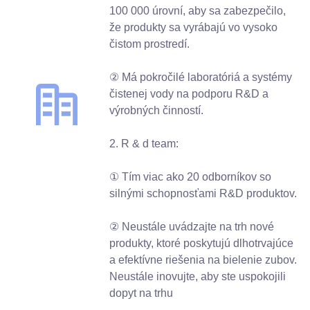
100 000 úrovní, aby sa zabezpečilo,
že produkty sa vyrábajú vo vysoko
čistom prostredí.
② Má pokročilé laboratóriá a systémy
čistenej vody na podporu R&D a
výrobných činností.
2. R & d team:
① Tím viac ako 20 odborníkov so
silnými schopnosťami R&D produktov.
② Neustále uvádzajte na trh nové
produkty, ktoré poskytujú dlhotrvajúce
a efektívne riešenia na bielenie zubov.
Neustále inovujte, aby ste uspokojili
dopyt na trhu