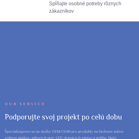
Spĺňajte osobné potreby rôznych
zákazníkov
OUR SERVICE
Podporujte svoj projekt po celú dobu
Špecializujeme sa na služby OEM/ODM pre produkty na bielenie zubov
vrátane pásikov, gélových pier, LED domácich súprav a prášku. Naše