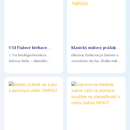
V34 Fialové bieliace
Klasický mätový prášok
pásiky na zuby TWS001
na bielenie zubov
1. Technológia korekcie
Hlavnou funkciou je čistenie a
TWP002
fialovej farby – okamžite
osvieženie dychu. Zložka mäty
neutralizuje žlté odtiene na
poskytuje chladivý pocit a
zuboch a za pár minút dosiahne
pomáha zmierniť zápach z úst
viditeľne žiarivejší úsmev.
Fialový pigment priľne k
sklovine a opticky ruší žlté
podtóny, čím zabezpečí
okamžitý rozdiel pred a po
použití, ktorý vaši zákazníci
uvidia v zrkadle. 2.
Protišmyková technológia – na
rozdiel od tradičných mokrých