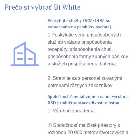
Prečo si vybrať Bi White
Poskytujte služby OEM/ODM so
zameraním na produkty osobnej
starostlivosti
1.Poskytujte sériu prispôsobených
služieb vrátane prispôsobenia
receptúry, prispôsobenia chuti,
prispôsobenia formy zubných pásikov
a služieb prispôsobenia balenia.
2. Stretnite sa s personalizovanými
potrebami rôznych zákazníkov
Spoločnosť špecializujúca sa na výrobu a
R&D produktov starostlivosti o ústnu
dutinu
1. Výrobné zariadenia:
① Spoločnosť má čisté priestory s
rozlohou 20 000 metrov štvorcových a