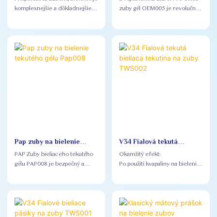
komplexnejšie a dôkladnejšie:
zuby gél OEM005 je revolučný
Bieliace zubné u-zábaly
dvojjadrový kinetický bieliaci
využívajú profesionálny dizajn
gél. S vopred zabaleným a
ústneho inžinierstva, ktorý sa
molekulárnym prenikajúcim
dokáže prispôsobiť ďasnám
útokom na molekulárnu úroveň
rôznych ľudí a dosiahnuť
zvyšuje jas vašich zubov
všestranné pokrytie.
Pap zuby na bielenie
V34 Fialová tekutá
tekutého gélu Pap008
bieliaca tekutina na zuby
PAP Zuby bieliaceho tekutého
Okamžitý efekt:
TWS002
gélu PAP008 je bezpečný a
Po použití kvapaliny na bielenie
účinný roztok pre bielenie
zubov v34 je farba zubov
zubov doma. Táto biela vzorca
viditeľná okamžite bez čakania
nielen zvyšuje jas zubov, ale
tiež pomáha propagovať čerstvý
dych