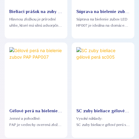
gélových pásikov, ktoré sa počas
používania zošmykujú zo zubov,
Bieliaci prášok na zuby s
Súprava na bielenie zubov
naše suché rozpúšťajúce sa
aktívnym uhlím TWP001
LED na domáce použitie
pásiky pevne priľnú. 3.
Hlavnou zložkou je prírodné
Súprava na bielenie zubov LED
na starostlivosť o ústnu
Certifikácia CPSR a FDA – plne
uhlie, ktoré má silnú adsorpčnú
HP007 je ideálna na domáce
dutinu HP007
v súlade so správou EÚ o
kapacitu a dokáže účinne
použitie, poskytuje hlboké
bezpečnosti kozmetických
odstrániť škvrny a pigmenty na
bielenie, pričom je mierna a
výrobkov (CPSR) a
povrchu zubov
nedráždi.
kozmetickými predpismi
Prirodzená bezpečná bieliaca
amerického úradu FDA.
receptúra ​​nielen rozjasňuje
zuby, ale podporuje aj svieži
dych a dodáva vám
sebavedomý a žiarivý úsmev
Gélové perá na bielenie
SC zuby bieliace gélové
zubov PAP PAP007
perá sc005
Jemné a pohodlné:
Vysoké náklady:
PAP je vedecky overená zložka
SC zuby bieliace gélové perá sú
na bielenie zubov a bezpečná
vysoko kvalitné a cenovo
alternatíva peroxidu.
dostupné, vďaka čomu je