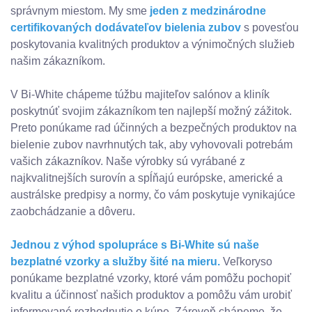
správnym miestom. My sme
jeden z medzinárodne
certifikovaných dodávateľov bielenia zubov
s povesťou
poskytovania kvalitných produktov a výnimočných služieb
našim zákazníkom.
V Bi-White chápeme túžbu majiteľov salónov a kliník
poskytnúť svojim zákazníkom ten najlepší možný zážitok.
Preto ponúkame rad účinných a bezpečných produktov na
bielenie zubov navrhnutých tak, aby vyhovovali potrebám
vašich zákazníkov. Naše výrobky sú vyrábané z
najkvalitnejších surovín a spĺňajú európske, americké a
austrálske predpisy a normy, čo vám poskytuje vynikajúce
zaobchádzanie a dôveru.
Jednou z výhod spolupráce s Bi-White sú naše
bezplatné vzorky a služby šité na mieru.
Veľkoryso
ponúkame bezplatné vzorky, ktoré vám pomôžu pochopiť
kvalitu a účinnosť našich produktov a pomôžu vám urobiť
informované rozhodnutie o kúpe. Zároveň chápeme, že