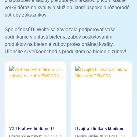
prispôsobené služby pre zubných lekárov, pričom kladie
veľký dôraz na kvality a služieb, ktoré uspokoja rôznorodé
potreby zákazníkov.
Spoločnosť Bi White sa zaviazala podporovať vaše
podnikanie v oblasti bielenia zubov poskytovaním
produktov na bielenie zubov profesionálnej kvality.
Uľahčite si veľkoobchod s produktom na bielenie zubov!
V34 Fialové bieliace U-
Dvojitá klinika s klinikou
zábaly na zuby TWS003
Biela gél OEM005
Prispôsobí sa zubom, bielenie je
Dvojitá klinika Blarel Pro Clinic