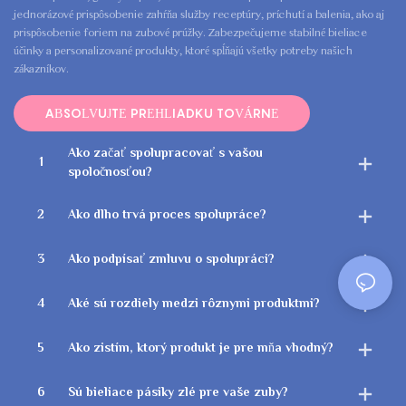
jednorázové prispôsobenie zahŕňa služby receptúry, príchutí a balenia, ako aj
prispôsobenie foriem na zubové prúžky. Zabezpečujeme stabilné bieliace
účinky a personalizované produkty, ktoré spĺňajú všetky potreby našich
zákazníkov.
ABSOLVUJTE PREHLIADKU TOVÁRNE
Ako začať spolupracovať s vašou
1
spoločnosťou?
2
Ako dlho trvá proces spolupráce?
3
Ako podpísať zmluvu o spolupráci?
4
Aké sú rozdiely medzi rôznymi produktmi?
5
Ako zistím, ktorý produkt je pre mňa vhodný?
6
Sú bieliace pásiky zlé pre vaše zuby?