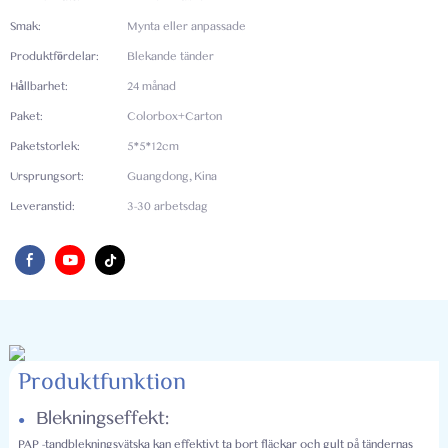
Smak:
Mynta eller anpassade
Produktfördelar:
Blekande tänder
Hållbarhet:
24 månad
Paket:
Colorbox+Carton
Paketstorlek:
5*5*12cm
Ursprungsort:
Guangdong, Kina
Leveranstid:
3-30 arbetsdag
Produktfunktion
Blekningseffekt:
●
PAP -tandblekningsvätska kan effektivt ta bort fläckar och gult på tändernas