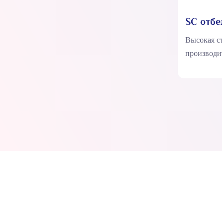
SC отбе
Gel Pen
Высокая с
производи
SC, отбел
высококаче
делает их
количеств