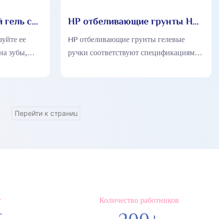
 гель с
HP отбеливающие грунты HP
ой HP008
HP HP009
уйте ее
HP отбеливающие грунты гелевые
на зубы,
ручки соответствуют спецификациям
ы немедленно
производства GMPC и стандартам,
чтобы обеспечить безопасность и
качество продукции
у
Количество работников