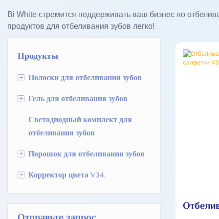
Bi White стремится поддерживать ваш бизнес по отбели
продуктов для отбеливания зубов легко!
Продукты
+
Полоски для отбеливания зубов
+
Гель для отбеливания зубов
HP отбеливающие полосы зубов
Светодиодный комплект для
SC отбеливающие полоски зубов
HP отбеливающий гель зубов
отбеливания зубов
PAP-полоски для отбеливания
Гель для отбеливания зубов с
+
Порошок для отбеливания зубов
зубов
хлоритом натрия
+
Корректор цвета V34.
Растворяющиеся полоски для
PAP гель для отбеливания зубов
Порошок для отбеливания зубов с
отбеливания зубов.
активированным углем
Отбеливающие U-образные
Отбели
Полоски для отбеливания зубов
Классический порошок для
накладки для зубов V34
Отправьте запрос