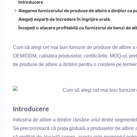
Introducere
Alegerea furnizorului de produse de albire a dinților ca p
Alegeți experți de încredere în îngrijire orală
1. Evaluați capacitatea de vânzare cu ridicata și MOQ-uri
Începeți o afacere profitabilă cu furnizorul de benzi de a
2. Variante de produs, calitate, siguranță și certificare
3. Personalizare flexibilă și oportunități de etichetă priva
4. Lanț de aprovizionare fiabil și îndeplinire a comenzilor
Cum să alegi cel mai bun furnizor de produse de albire a di
5. Suport și parteneriat prietenos cu comerțul cu ridicata
OEM/ODM, calitatea produselor, certificările, MOQ-ul, preț
6. Prețuri, condiții de plată și transparență
de produse de albire a dinților pentru o creștere pe terme
Introducere
Industria de albire a dinților rămâne unul dintre segmentele
Se preconizează că piața globală a produselor de albire a
să profitați de această cerere, acesta este momentul potriv