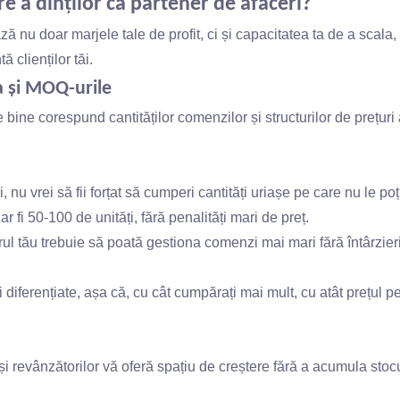
e a dinților ca partener de afaceri?
ză nu doar marjele tale de profit, ci și capacitatea ta de a scala,
ă clienților tăi.
a și MOQ-urile
 bine corespund cantităților comenzilor și structurilor de prețuri 
nu vrei să fii forțat să cumperi cantități uriașe pe care nu le poț
r fi 50-100 de unități, fără penalități mari de preț.
ul tău trebuie să poată gestiona comenzi mai mari fără întârzier
 diferențiate, așa că, cu cât cumpărați mai mult, cu atât prețul pe
și revânzătorilor vă oferă spațiu de creștere fără a acumula stoc