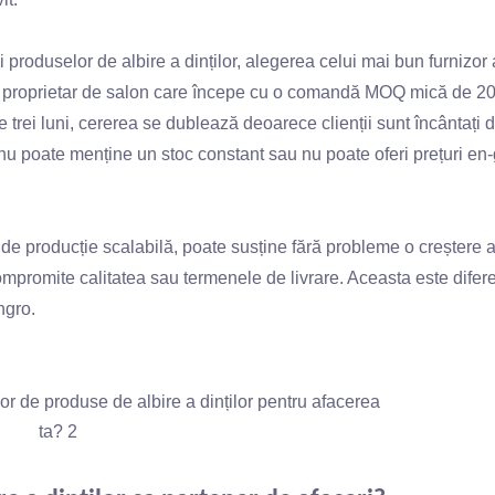
 produselor de albire a dinților, alegerea celui mai bun furnizor
n proprietar de salon care începe cu o comandă MOQ mică de 2
de trei luni, cererea se dublează deoarece clienții sunt încântați 
 nu poate menține un stoc constant sau nu poate oferi prețuri en-
e de producție scalabilă, poate susține fără probleme o creștere 
 compromite calitatea sau termenele de livrare. Aceasta este difer
ngro.