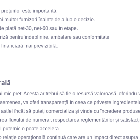
prețurilor este importantă:
 multor furnizori înainte de a lua o decizie.
i de plată net-30, net-60 sau în etape.
riză pentru îndeplinire, ambalare sau conformitate.
 financiară mai previzibilă.
rală
 mic preț. Acesta ar trebui să fie o resursă valoroasă, oferindu
asemenea, va oferi transparență în ceea ce privește ingredientel
astfel încât să puteți comercializa și vinde cu încredere produse
area fluxului de numerar, respectarea reglementărilor și satisfacț
ul puternic o poate accelera.
o relație operațională continuă care are un impact direct asupra 