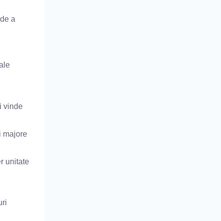
 de a
ale
i vinde
i majore
r unitate
uri