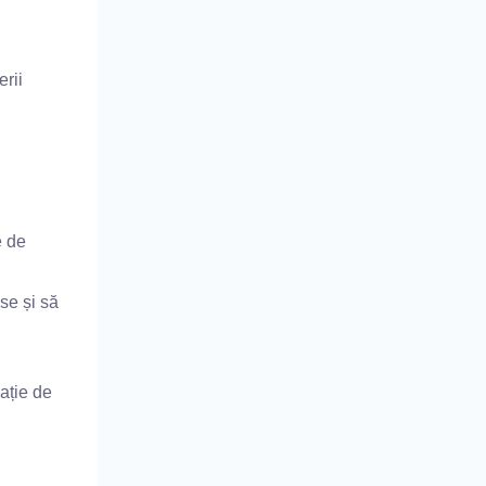
erii
e de
se și să
ație de