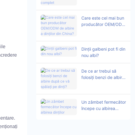
complet
Care este cel mai bun
producător OEM/ODM
de albire a dinților din
China?
ile
Dinții galbeni pot fi din
încredere
nou albi?
De ce ar trebui să
folosiți benzi de albire
după ce vă spălați pe
dinți?
Un zâmbet fermecător
începe cu albirea
dinților
dentare.
enționați