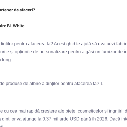
artener de afaceri?
le
lbire Bi-White
tă
nților pentru afacerea ta? Acest ghid te ajută să evaluezi fabric
urile și opțiunile de personalizare pentru a găsi un furnizor de 
n lung.
 cu cea mai rapidă creștere ale pieței cosmeticelor și îngrijirii 
 dinților va ajunge la 9,37 miliarde USD până în 2026. Dacă int
it.