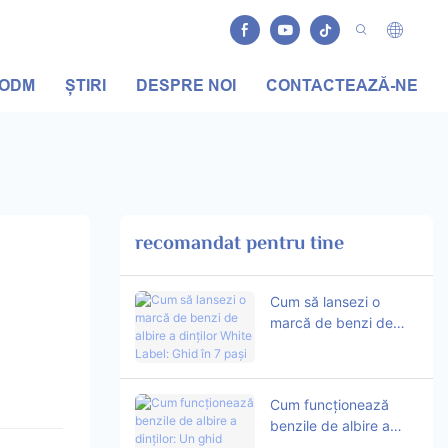
/ODM
ȘTIRI
DESPRE NOI
CONTACTEAZĂ-NE
recomandat pentru tine
Cum să lansezi o
marcă de benzi de
albire a dinților White
Label: Ghid în 7 pași
Cum funcționează
benzile de albire a
dinților: Un ghid