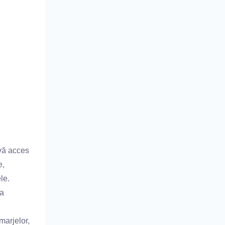
-vă acces
e,
le.
ia
marjelor,