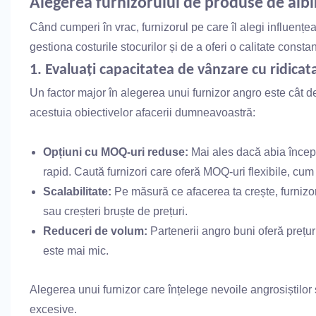
Alegerea furnizorului de produse de albir
Când cumperi în vrac, furnizorul pe care îl alegi influențea
gestiona costurile stocurilor și de a oferi o calitate constant
1. Evaluați capacitatea de vânzare cu ridicat
Un factor major în alegerea unui furnizor angro este cât de
acestuia obiectivelor afacerii dumneavoastră:
Opțiuni cu MOQ-uri reduse:
Mai ales dacă abia începi, 
rapid. Caută furnizori care oferă MOQ-uri flexibile, cum a
Scalabilitate:
Pe măsură ce afacerea ta crește, furnizor
sau creșteri bruște de prețuri.
Reduceri de volum:
Partenerii angro buni oferă prețuri
este mai mic.
Alegerea unui furnizor care înțelege nevoile angrosiștilor 
excesive.