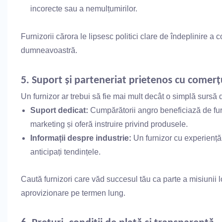
incorecte sau a nemulțumirilor.
Furnizorii cărora le lipsesc politici clare de îndeplinire a 
dumneavoastră.
5. Suport și parteneriat prietenos cu comerțu
Un furnizor ar trebui să fie mai mult decât o simplă sursă d
Suport dedicat:
Cumpărătorii angro beneficiază de fu
marketing și oferă instruire privind produsele.
Informații despre industrie:
Un furnizor cu experiență
anticipați tendințele.
Caută furnizori care văd succesul tău ca parte a misiunii 
aprovizionare pe termen lung.