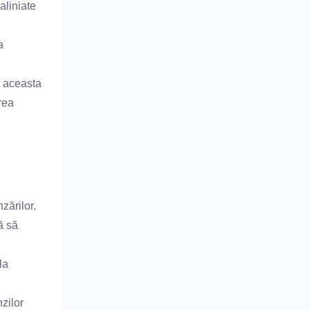
aliniate
a
; aceasta
rea
zărilor.
ă să
la
zilor