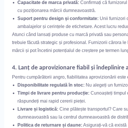
Capacitate de marca privată:
Confirmați că furnizorul
cu poziționarea mărcii dumneavoastră.
Suport pentru design și conformitate:
Unii furnizori 
ambalajelor și cerințele de etichetare. Acest lucru reduc
Atunci când lansați produse cu marcă privată sau personal
trebuie făcută strategic și profesional. Furnizorii cărora l
mărcii și pot încetini potențialul de creștere pe termen lun
4. Lanț de aprovizionare fiabil și îndeplinire
Pentru cumpărătorii angro, fiabilitatea aprovizionării este 
Disponibilitate regulată în stoc:
Nu alegeți un furnizo
Timpi de livrare pentru producție:
Cunoașteți timpul d
răspundeți mai rapid cererii pieței.
Livrare și logistică:
Cine plătește transportul? Care su
dumneavoastră sau la centrul dumneavoastră de distri
Politica de returnare și daune:
Asigurați-vă că există