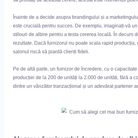
Înainte de a decide asupra brandingului și a marketingului
este crucială pentru succes. De exemplu, imaginați-vă u
stilouri de albire pentru a testa cererea locală. În decurs 
rezultate. Dacă furnizorul nu poate scala rapid producția,
salonul riscă să piardă clienți fideli.
Pe de altă parte, un furnizor de încredere, cu o capacitat
producției de la 200 de unități la 2.000 de unități, fără a
dintre un vânzător tranzacțional și un adevărat partener a