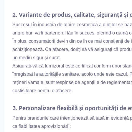
2. Variante de produs, calitate, siguranță și c
Succesul în industria de albire cosmetică a dinților se ba
angro bun va fi partenerul tău în succes, oferind o gamă
În plus, consumatorii devin din ce în ce mai conștienți de 
achiziționează. Ca afacere, doriți să vă asigurați că produs
un mediu sigur și curat.
Asigurați-vă că furnizorul este certificat conform unor sta
înregistrat la autoritățile sanitare, acolo unde este cazul.
P
rețineri vamale, sunt respinse de agențiile de reglementare
costisitoare pentru o afacere.
3. Personalizare flexibilă și oportunități de 
Pentru brandurile care intenționează să iasă în evidență pe
ca fiabilitatea aprovizionării: