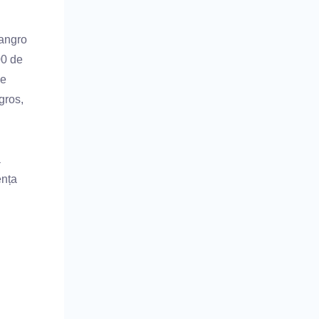
 angro
00 de
de
gros,
a
ența