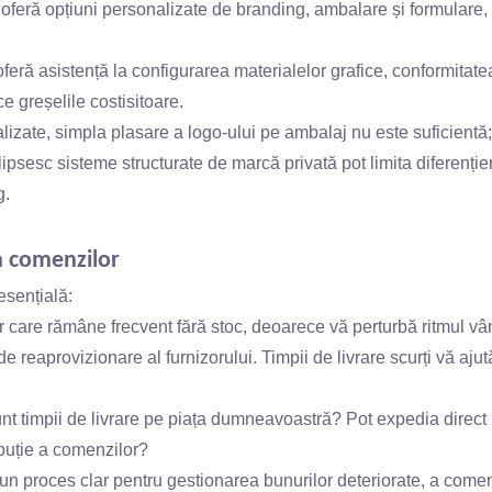
 oferă opțiuni personalizate de branding, ambalare și formulare, 
oferă asistență la configurarea materialelor grafice, conformitate
e greșelile costisitoare.
izate, simpla plasare a logo-ului pe ambalaj nu este suficientă
e lipsesc sisteme structurate de marcă privată pot limita diferenție
g.
 a comenzilor
esențială:
r care rămâne frecvent fără stoc, deoarece vă perturbă ritmul vân
e reaprovizionare al furnizorului. Timpii de livrare scurți vă ajut
nt timpii de livrare pe piața dumneavoastră? Pot expedia direct 
buție a comenzilor?
 un proces clar pentru gestionarea bunurilor deteriorate, a comen