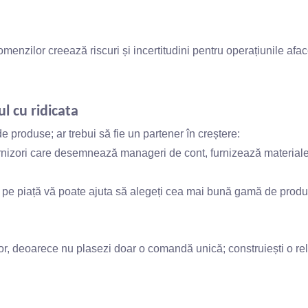
comenzilor creează riscuri și incertitudini pentru operațiunile afac
l cu ridicata
e produse; ar trebui să fie un partener în creștere:
rnizori care desemnează manageri de cont, furnizează material
 pe piață vă poate ajuta să alegeți cea mai bună gamă de produ
lor, deoarece nu plasezi doar o comandă unică; construiești o rel