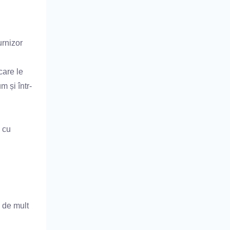
urnizor
care le
m și într-
 cu
l de mult