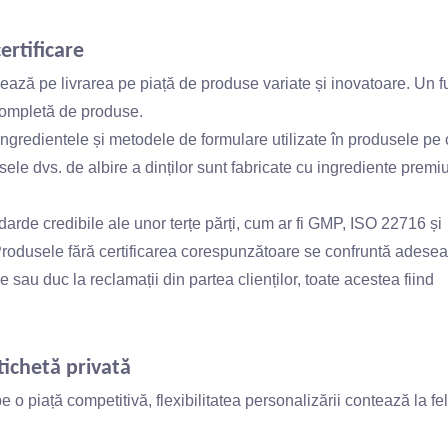
ertificare
zează pe livrarea pe piață de produse variate și inovatoare. Un f
 completă de produse.
ingredientele și metodele de formulare utilizate în produsele pe 
ele dvs. de albire a dinților sunt fabricate cu ingrediente premiu
ndarde credibile ale unor terțe părți, cum ar fi GMP, ISO 22716 și
rodusele fără certificarea corespunzătoare se confruntă adesea
 sau duc la reclamații din partea clienților, toate acestea fiind
etichetă privată
 o piață competitivă, flexibilitatea personalizării contează la fe