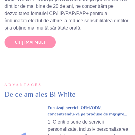
dinților de mai bine de 20 de ani, ne concentrăm pe
dezvoltarea formulei CP/HP/PAP/PAP+ pentru a
îmbunătăți efectul de albire, a reduce sensibilitatea dinților
și a obține mai multă sănătate orală.
CITIŢI MAI MULT
ADVANTAGES
De ce am ales Bi White
Furnizați servicii OEM/ODM,
concentrându-vă pe produse de îngrijire
personală
1. Oferiți o serie de servicii
personalizate, inclusiv personalizarea