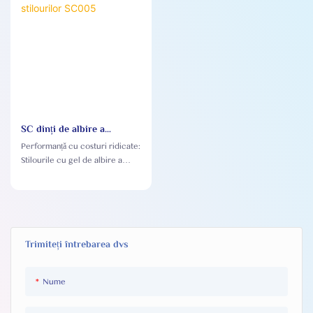
SC dinți de albire a
stilourilor SC005
Performanță cu costuri ridicate:
Stilourile cu gel de albire a
dinților SC sunt de înaltă calitate
și accesibile, ceea ce îl face
accesibil pentru mai mulți
consumatori
Trimiteți întrebarea dvs
Nume