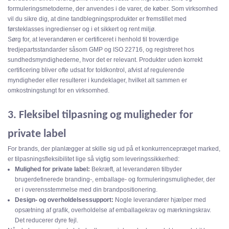
formuleringsmetoderne, der anvendes i de varer, de køber. Som virksomhed
vil du sikre dig, at dine tandblegningsprodukter er fremstillet med
førsteklasses ingredienser og i et sikkert og rent miljø.
Sørg for, at leverandøren er certificeret i henhold til troværdige
tredjepartsstandarder såsom GMP og ISO 22716, og registreret hos
sundhedsmyndighederne, hvor det er relevant.
Produkter uden korrekt
certificering bliver ofte udsat for toldkontrol, afvist af regulerende
myndigheder eller resulterer i kundeklager, hvilket alt sammen er
omkostningstungt for en virksomhed.
3. Fleksibel tilpasning og muligheder for
private label
For brands, der planlægger at skille sig ud på et konkurrencepræget marked,
er tilpasningsfleksibilitet lige så vigtig som leveringssikkerhed:
Mulighed for private label:
Bekræft, at leverandøren tilbyder
brugerdefinerede branding-, emballage- og formuleringsmuligheder, der
er i overensstemmelse med din brandpositionering.
Design- og overholdelsessupport:
Nogle leverandører hjælper med
opsætning af grafik, overholdelse af emballagekrav og mærkningskrav.
Det reducerer dyre fejl.