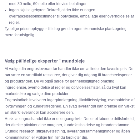
med 30 netto, 60 netto eller trinvise betalinger.
Ingen skjulte gebyrer: Bekræft, at der ikke er nogen
overraskelsesomkostninger til opfyldelse, emballage eller overholdelse af
regler.
Tydelige priser opbygger tillid og gør din egen økonomiske planlægning
mere forudsigelig.
Vælg pålidelige eksperter i mundpleje
At vælge din engrosleverandør handler ikke om at finde den laveste pris. De
bør være en værdifuld ressource, der giver dig adgang til brancheeksperter
og produktviden. De vil også sørge for gennemsigtighed omkring
ingredienser, overholdelse af regler og opfyldelsesfrister, så du trygt kan
markedsføre og sælge dine produkter.
Engrosindkøb involverer lagerplanlægning, likviditetsstyring, overholdelse af
lovgivningen og kundetilfredshed. En svag leverandør kan bremse din vækst.
En stærk leverandør kan accelerere den.
Husk, at engroshandel ikke er et engangskøb. Det er et løbende driftsforhold,
der direkte påvirker dine marginer, kundefastholdelse og brandomdømme.
Grundig research, stikprøvetestning, leverandørsammenligninger og åben
kommunikation er vigtige trin, før du forpligter dig.