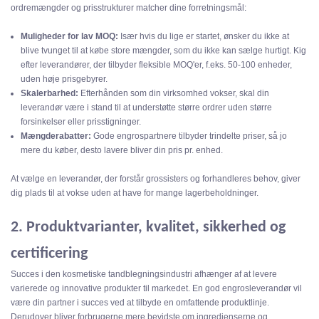
ordremængder og prisstrukturer matcher dine forretningsmål:
Muligheder for lav MOQ:
Især hvis du lige er startet, ønsker du ikke at
blive tvunget til at købe store mængder, som du ikke kan sælge hurtigt. Kig
efter leverandører, der tilbyder fleksible MOQ'er, f.eks. 50-100 enheder,
uden høje prisgebyrer.
Skalerbarhed:
Efterhånden som din virksomhed vokser, skal din
leverandør være i stand til at understøtte større ordrer uden større
forsinkelser eller prisstigninger.
Mængderabatter:
Gode engrospartnere tilbyder trindelte priser, så jo
mere du køber, desto lavere bliver din pris pr. enhed.
At vælge en leverandør, der forstår grossisters og forhandleres behov, giver
dig plads til at vokse uden at have for mange lagerbeholdninger.
2. Produktvarianter, kvalitet, sikkerhed og
certificering
Succes i den kosmetiske tandblegningsindustri afhænger af at levere
varierede og innovative produkter til markedet. En god engrosleverandør vil
være din partner i succes ved at tilbyde en omfattende produktlinje.
Derudover bliver forbrugerne mere bevidste om ingredienserne og