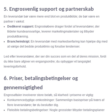
5. Engrosvenlig support og partnerskab
En leverandør bør være mere end blot en produktkilde; de ​​bør være en
partner i vækst:
Dedikeret support:
Engroskøbere drager fordel af leverandører, der
tildeler kundeansvarlige, leverer marketingmaterialer og tilbyder
produkttræning.
Brancheindsigt:
En leverandør med markedserfaring kan hjælpe dig med
at vælge det bedste produktmix og forudse tendenser.
Led efter leverandører, der ser din succes som en del af deres mission, fordi
du ikke bare afgiver en engangsordre; du opbygger et langsigtet
leveringsforhold.
6. Priser, betalingsbetingelser og
gennemsigtighed
Engrosaftaler involverer store beløb, så klarhed i priserne er vigtig:
Konkurrencedygtige omkostninger: Sammenlign basispriser på tværs af
flere leverandører, før du beslutter dig.
Fleksible betalingsbetingelser: Nogle grossister tilbyder betalingsplaner