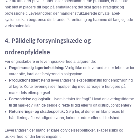
Når du lancerer private label- eller specialmærkede produkter, er det ikke
nok blot at placere dit logo på emballagen; det skal gøres strategisk og
professionelt. Leverandører, der mangler strukturerede private label-
systemer, kan begrænse din branddifferentiering og hæmme dit langsigtede
vækstpotentiale.
4. Pålidelig forsyningskæde og
ordreopfyldelse
For engroskøbere er leveringssikkerhed altafgørende:
Regelmæssig lagerbeholdning:
Vælg ikke en leverandør, der løber tør for
varer ofte, fordi det forstyrrer din salgsrytme.
Produktionstider:
Kend leverandørens ekspeditionstid for genopfyldning
af lagre. Korte leveringstider hjælper dig med at reagere hurtigere på
markedets efterspørgsel.
Forsendelse og logistik:
Hvem betaler for fragt? Hvad er leveringstiderne
til dit marked? Kan de sende direkte til dig eller til dit distributionscenter?
Returnerings- og skadespolitik:
Sørg for, at der er en klar proces til
håndtering af beskadigede varer, forkerte ordrer eller utilfredshed.
Leverandører, der mangler klare opfyldelsespolitikker, skaber risiko og
usikkerhed for din forretningsdrift.