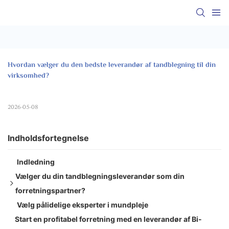
Hvordan vælger du den bedste leverandør af tandblegning til din 
virksomhed?
2026-05-08
Indholdsfortegnelse
Indledning
Vælger du din tandblegningsleverandør som din
forretningspartner?
Vælg pålidelige eksperter i mundpleje
1. Evaluer engroskapacitet og MOQ'er
Start en profitabel forretning med en leverandør af Bi-
2. Produktvarianter, kvalitet, sikkerhed og certificering