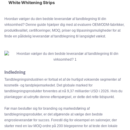
White Whitening Strips
3. Fleksibel tilpasning og muligheder for private label
4. Pålidelig forsyningskæde og ordreopfyldelse
5. Engrosvenlig support og partnerskab
Hvordan vælger du den bedste leverandør af tandblegning til din
virksomhed? Denne guide hjælper dig med at evaluere OEM/ODM-fabrikker,
6. Priser, betalingsbetingelser og gennemsigtighed
produktkvalitet, certificeringer, MOQ, priser og tilpasningsmuligheder for at
finde en pålidelig leverandør af tandblegning til langsigtet vækst.
Indledning
Tandblegningsindustrien er fortsat et af de hurtigst voksende segmenter af
kosmetik- og tandplejemarkedet. Det globale marked for
tandblegningsprodukter forventes at nå 9,37 milliarder USD i 2026. Hvis du
planlægger at udnytte denne efterspørgsel, er dette det rette tidspunkt.
Før man beslutter sig for branding og markedsføring af
tandblegningsprodukter, er det afgørende at vælge den bedste
engrosleverandør for succes. Forestil dig for eksempel en salonejer, der
starter med en lav MOQ-ordre på 200 blegepenne for at teste den lokale