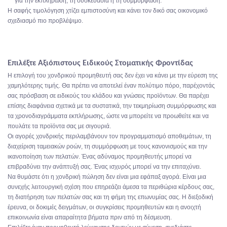
για την εκπλήρωση, τη συσκευασία ή τη συμμόρφωση.
Η σαφής τιμολόγηση χτίζει εμπιστοσύνη και κάνει τον δικό σας οικονομικό
σχεδιασμό πιο προβλέψιμο.
Επιλέξτε Αξιόπιστους Ειδικούς Στοματικής Φροντίδας
Η επιλογή του χονδρικού προμηθευτή σας δεν έχει να κάνει με την εύρεση της
χαμηλότερης τιμής. Θα πρέπει να αποτελεί έναν πολύτιμο πόρο, παρέχοντάς
σας πρόσβαση σε ειδικούς του κλάδου και γνώσεις προϊόντων. Θα παρέχει
επίσης διαφάνεια σχετικά με τα συστατικά, την τεκμηρίωση συμμόρφωσης και
τα χρονοδιαγράμματα εκπλήρωσης, ώστε να μπορείτε να προωθείτε και να
πουλάτε τα προϊόντα σας με σιγουριά.
Οι αγορές χονδρικής περιλαμβάνουν τον προγραμματισμό αποθεμάτων, τη
διαχείριση ταμειακών ροών, τη συμμόρφωση με τους κανονισμούς και την
ικανοποίηση των πελατών. Ένας αδύναμος προμηθευτής μπορεί να
επιβραδύνει την ανάπτυξή σας. Ένας ισχυρός μπορεί να την επιταχύνει.
Να θυμάστε ότι η χονδρική πώληση δεν είναι μια εφάπαξ αγορά. Είναι μια
συνεχής λειτουργική σχέση που επηρεάζει άμεσα τα περιθώρια κέρδους σας,
τη διατήρηση των πελατών σας και τη φήμη της επωνυμίας σας. Η διεξοδική
έρευνα, οι δοκιμές δειγμάτων, οι συγκρίσεις προμηθευτών και η ανοιχτή
επικοινωνία είναι απαραίτητα βήματα πριν από τη δέσμευση.