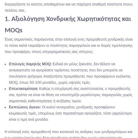
διαχειρίζεστε το κόστος αποθεμάτων και να παρέχετε σταθερή ποιότητα στους
πελάτες σας.
1. Αξιολόγηση Χονδρικής Χωρητικότητας και
MOQs
Ένας σημαντικός παράγοντας στην επιλογή ενός προμηθευτή χονδρικής είναι
το πόσο καλά ταιριάζουν οι ποσότητες παραγγελιών και οι δομές τιμολόγησης
που προσφέρει, στους επιχειρηματικούς σας στόχους:
Επιλογές Χαμηλής MOQ:
Ειδικά αν μόλις ξεκινάτε, δεν θέλετε να
αναγκαστείτε να αγοράσετε τεράστιες ποσότητες που δεν μπορείτε να
πουλήσετε γρήγορα. Αναζητήστε προμηθευτές που προσφέρουν ευέλικτες
MOQ, όπως 50-100 μονάδες, χωρίς υψηλές τιμές.
Επεκτασιμότητα:
Καθώς η επιχείρησή σας αναπτύσσεται, ο προμηθευτής
σας πρέπει να είναι σε θέση να υποστηρίζει μεγαλύτερες παραγγελίες χωρίς
σημαντικές καθυστερήσεις ή αυξήσεις τιμών.
Εκπτώσεις όγκου:
Οι καλοί συνεργάτες χονδρικής προσφέρουν
κλιμακωτές τιμές, επομένως όσο περισσότερο αγοράζετε, τόσο χαμηλότερη
είναι η τιμή ανά μονάδα.
Η επιλογή ενός προμηθευτή που κατανοεί τις ανάγκες των χονδρεμπόρων και