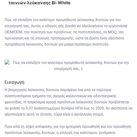
ταινιών λεύκανσης Bi-White
Πιστοποίηση
3. Ευέλικτη Προσαρμογή & Ευκαιρίες Ιδιωτικής Ετικέτας
4. Αξιόπιστη Εφοδιαστική Αλυσίδα & Εκπλήρωση
Πώς να επιλέξετε τον καλύτερο προμηθευτή λεύκανσης δοντιών για την
επιχείρησή σας; Αυτός ο οδηγός σάς βοηθά να αξιολογήσετε τα εργοστάσια
Παραγγελιών
OEM/ODM, την ποιότητα των προϊόντων, τις πιστοποιήσεις, το MOQ, την
5. Υποστήριξη και Συνεργασία Φιλική προς την Χονδρική
τιμολόγηση και τις επιλογές προσαρμογής, ώστε να βρείτε έναν αξιόπιστο
προμηθευτή λεύκανσης δοντιών για μακροπρόθεσμη ανάπτυξη.
6. Τιμολόγηση, Όροι Πληρωμής & Διαφάνεια
Εισαγωγή
Η βιομηχανία λεύκανσης δοντιών παραμένει ένα από τα ταχύτερα
αναπτυσσόμενα τμήματα της αγοράς καλλυντικών και οδοντιατρικής
φροντίδας. Η παγκόσμια αγορά προϊόντων λεύκανσης δοντιών προβλέπεται
να φτάσει τα 9,37 δισεκατομμύρια δολάρια ΗΠΑ έως το 2026. Αν σκοπεύετε να
αξιοποιήσετε αυτή τη ζήτηση, τώρα είναι η κατάλληλη στιγμή.
Πριν από τη λήψη απόφασης για την εμπορική προώθηση και την προώθηση
προϊόντων λεύκανσης δοντιών, η επιλογή του καλύτερου χονδρικού