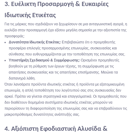
3. Ευέλικτη Προσαρμογή & Ευκαιρίες
Ιδιωτικής Ετικέτας
Για τις μάρκες που σχεδιάζουν να ξεχωρίσουν σε μια ανταγωνιστική αγορά, η
ευελιξία στην προσαρμογή έχει εξίσου μεγάλη σημασία με την αξιοπιστία της
προσφοράς:
Δυνατότητα Ιδιωτικής Ετικέτας:
Επιβεβαιώστε ότι ο προμηθευτής
προσφέρει επιλογές προσαρμοσμένης επωνυμίας, συσκευασίας και
σύνθεσης που ευθυγραμμίζονται με την τοποθέτηση της επωνυμίας σας.
Υποστήριξη Σχεδιασμού & Συμμόρφωσης:
Ορισμένοι προμηθευτές
βοηθούν με τη ρύθμιση των έργων τέχνης, τη συμμόρφωση με τις
απαιτήσεις συσκευασίας και τις απαιτήσεις επισήμανσης. Μειώνει τα
δαπανηρά λάθη.
Όταν λανσάρετε προϊόντα ιδιωτικής ετικέτας ή προϊόντα με εξατομικευμένη
επωνυμία, η απλή τοποθέτηση του λογότυπού σας στις συσκευασίες δεν
αρκεί. Πρέπει να γίνεται στρατηγικά και επαγγελματικά. Οι προμηθευτές που
δεν διαθέτουν δομημένα συστήματα ιδιωτικής ετικέτας μπορούν να
περιορίσουν τη διαφοροποίηση της επωνυμίας σας και να επιβραδύνουν τις
μακροπρόθεσμες δυνατότητες ανάπτυξής σας.
4. Αξιόπιστη Εφοδιαστική Αλυσίδα &