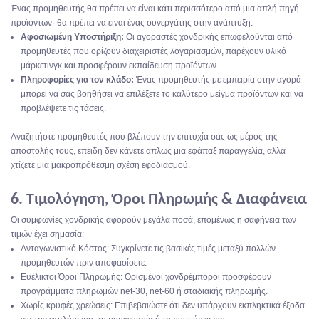
Ένας προμηθευτής θα πρέπει να είναι κάτι περισσότερο από μια απλή πηγή
προϊόντων· θα πρέπει να είναι ένας συνεργάτης στην ανάπτυξη:
Αφοσιωμένη Υποστήριξη:
Οι αγοραστές χονδρικής επωφελούνται από
προμηθευτές που ορίζουν διαχειριστές λογαριασμών, παρέχουν υλικό
μάρκετινγκ και προσφέρουν εκπαίδευση προϊόντων.
Πληροφορίες για τον κλάδο:
Ένας προμηθευτής με εμπειρία στην αγορά
μπορεί να σας βοηθήσει να επιλέξετε το καλύτερο μείγμα προϊόντων και να
προβλέψετε τις τάσεις.
Αναζητήστε προμηθευτές που βλέπουν την επιτυχία σας ως μέρος της
αποστολής τους, επειδή δεν κάνετε απλώς μια εφάπαξ παραγγελία, αλλά
χτίζετε μια μακροπρόθεσμη σχέση εφοδιασμού.
6. Τιμολόγηση, Όροι Πληρωμής & Διαφάνεια
Οι συμφωνίες χονδρικής αφορούν μεγάλα ποσά, επομένως η σαφήνεια των
τιμών έχει σημασία:
Ανταγωνιστικό Κόστος: Συγκρίνετε τις βασικές τιμές μεταξύ πολλών
προμηθευτών πριν αποφασίσετε.
Ευέλικτοι Όροι Πληρωμής: Ορισμένοι χονδρέμποροι προσφέρουν
προγράμματα πληρωμών net-30, net-60 ή σταδιακής πληρωμής.
Χωρίς κρυφές χρεώσεις: Επιβεβαιώστε ότι δεν υπάρχουν εκπληκτικά έξοδα