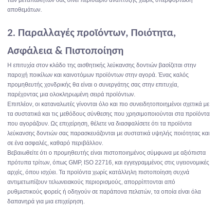
των μεταπωλητών σας δίνει περιθώριο ανάπτυξης χωρίς υπερφόρτωση
αποθεμάτων.
2. Παραλλαγές προϊόντων, Ποιότητα,
Ασφάλεια & Πιστοποίηση
Η επιτυχία στον κλάδο της αισθητικής λεύκανσης δοντιών βασίζεται στην
παροχή ποικίλων και καινοτόμων προϊόντων στην αγορά. Ένας καλός
προμηθευτής χονδρικής θα είναι ο συνεργάτης σας στην επιτυχία,
παρέχοντας μια ολοκληρωμένη σειρά προϊόντων.
Επιπλέον, οι καταναλωτές γίνονται όλο και πιο συνειδητοποιημένοι σχετικά με
τα συστατικά και τις μεθόδους σύνθεσης που χρησιμοποιούνται στα προϊόντα
που αγοράζουν. Ως επιχείρηση, θέλετε να διασφαλίσετε ότι τα προϊόντα
λεύκανσης δοντιών σας παρασκευάζονται με συστατικά υψηλής ποιότητας και
σε ένα ασφαλές, καθαρό περιβάλλον.
Βεβαιωθείτε ότι ο προμηθευτής είναι πιστοποιημένος σύμφωνα με αξιόπιστα
πρότυπα τρίτων, όπως GMP, ISO 22716, και εγγεγραμμένος στις υγειονομικές
αρχές, όπου ισχύει.
Τα προϊόντα χωρίς κατάλληλη πιστοποίηση συχνά
αντιμετωπίζουν τελωνειακούς περιορισμούς, απορρίπτονται από
ρυθμιστικούς φορείς ή οδηγούν σε παράπονα πελατών, τα οποία είναι όλα
δαπανηρά για μια επιχείρηση.