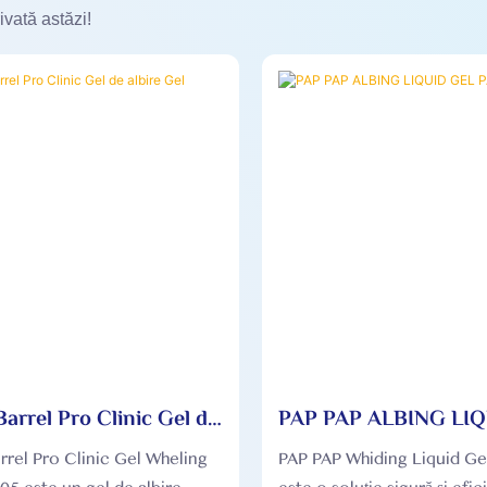
ivată astăzi!
arrel Pro Clinic Gel de
PAP PAP ALBING LI
Gel OEM005
PAP008
rel Pro Clinic Gel Wheling
PAP PAP Whiding Liquid G