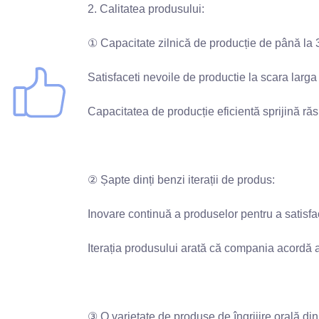
2. Calitatea produsului:
① Capacitate zilnică de producție de până la 3,
Satisfaceti nevoile de productie la scara larga s
Capacitatea de producție eficientă sprijină răs
② Șapte dinți benzi iterații de produs:
Inovare continuă a produselor pentru a satisface 
Iterația produsului arată că compania acordă ate
③ O varietate de produse de îngrijire orală din 