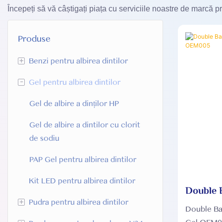
Începeți să vă câștigați piața cu serviciile noastre de marcă pr
Produse
+
Benzi pentru albirea dintilor
-
Gel pentru albirea dintilor
Benzi de albire a dinților HP
Benzi de albire a dinților SC
Gel de albire a dinților HP
PAP Benzi pentru albirea dintilor
Gel de albire a dintilor cu clorit
de sodiu
Dizolvarea benzilor de albire a
dintilor
PAP Gel pentru albirea dintilor
Kit LED pentru albirea dintilor
Benzile pentru albirea dintilor de
Double B
tip U
+
Pudra pentru albirea dintilor
albire 
Double Bar