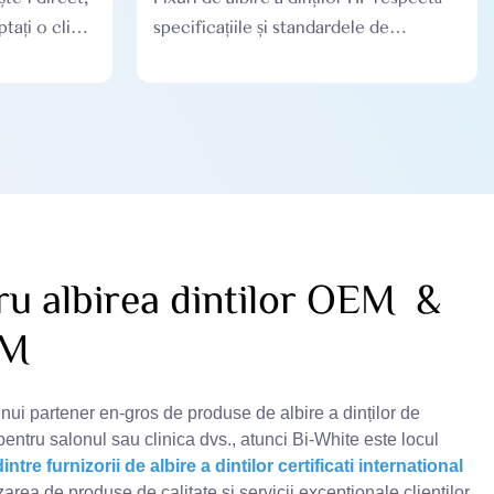
ptați o clipă,
specificațiile și standardele de
producție GMPC pentru a asigura
siguranța și calitatea produsului
ru albirea dintilor OEM &
DM
nui partener en-gros de produse de albire a dinților de
pentru salonul sau clinica dvs., atunci Bi-White este locul
intre furnizorii de albire a dintilor certificati international
zarea de produse de calitate și servicii excepționale clienților