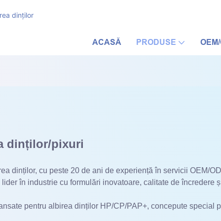
ea dinților
ACASĂ
PRODUSE
OEM
 dinților/pixuri
irea dinților, cu peste 20 de ani de experiență în servicii OEM/OD
 lider în industrie cu formulări inovatoare, calitate de încredere
 avansate pentru albirea dinților HP/CP/PAP+, concepute special 