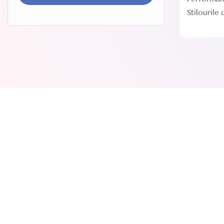
Stilourile 
sunt de îna
ceea ce îl
mulți con