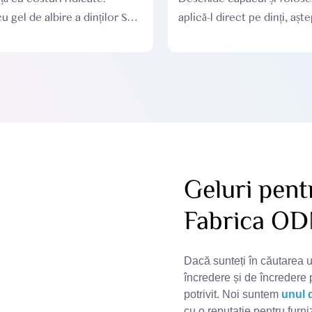
cu gel de albire a dinților SC
aplică-l direct pe dinți, aște
ltă calitate și accesibile,
iar dinții se vor albi imediat
 face accesibil pentru mai
sumatori
Geluri pent
Fabrica O
Dacă sunteți în căutarea u
încredere și de încredere 
potrivit. Noi suntem
unul d
cu o reputație pentru furni