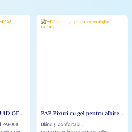
QUID GEL
PAP Pixuri cu gel pentru albirea
dinților PAP007
el PAP008
Blând și confortabil: