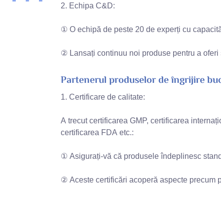
2. Echipa C&D:
① O echipă de peste 20 de experți cu capacită
② Lansați continuu noi produse pentru a oferi s
Partenerul produselor de îngrijire buc
1. Certificare de calitate:
A trecut certificarea GMP, certificarea interna
certificarea FDA etc.:
① Asigurați-vă că produsele îndeplinesc standa
② Aceste certificări acoperă aspecte precum pr