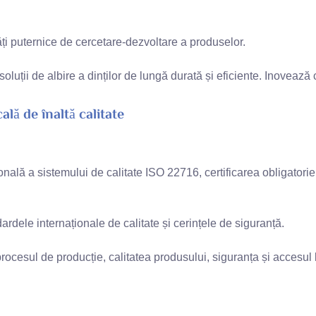
ți puternice de cercetare-dezvoltare a produselor.
oluții de albire a dinților de lungă durată și eficiente. Inovează
ală de înaltă calitate
țională a sistemului de calitate ISO 22716, certificarea obligato
rdele internaționale de calitate și cerințele de siguranță.
ocesul de producție, calitatea produsului, siguranța și accesul l