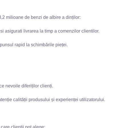
2 milioane de benzi de albire a dinților:
i asigurati livrarea la timp a comenzilor clientilor.
punsul rapid la schimbările pieței.
nevoile diferiților clienți.
nție calității produsului și experienței utilizatorului.
care clienții pot alege: