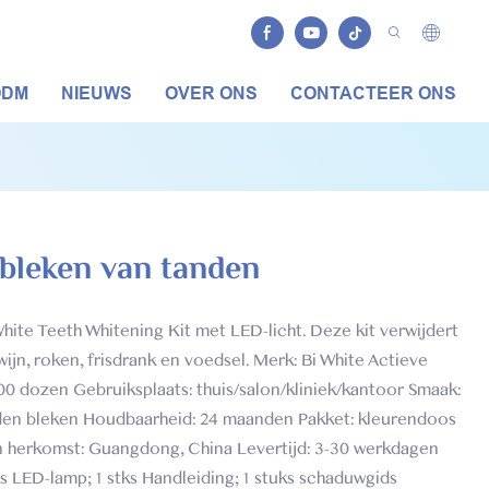
ODM
NIEUWS
OVER ONS
CONTACTEER ONS
 bleken van tanden
hite Teeth Whitening Kit met LED-licht. Deze kit verwijdert
ijn, roken, frisdrank en voedsel. Merk: Bi White Actieve
 dozen Gebruiksplaats: thuis/salon/kliniek/kantoor Smaak:
en bleken Houdbaarheid: 24 maanden Pakket: kleurendoos
n herkomst: Guangdong, China Levertijd: 3-30 werkdagen
ks LED-lamp; 1 stks Handleiding; 1 stuks schaduwgids