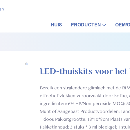
en
HUIS
PRODUCTEN
OEM/
LED-thuiskits voor het
Bereik een stralendere glimlach met de Bi W
effectief vlekken veroorzaakt door koffie, w
ingrediënten: 6% HP/Non-peroxide MOQ: 500
Munt of Aangepast Productvoordelen: Tand
+ doos Pakketgrootte: 18*10*8cm Plaats va
Pakketinhoud: 3 stuks * 3 ml bleekgel; 1 stu