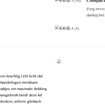
Compact
Zorg ervoo
dankzij he
een krachtig LED-licht dat
behandelingen merkbare
dbakjes om maximale dekking
huisgebruik biedt deze kit
erdere, wittere glimlach