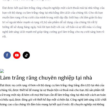
Đạt được kết quả làm trắng răng chuyên nghiệp một cách thoải mái tại nhà riêng của
bạn với Bộ dụng cụ làm trắng răng tại nhà bằng đèn LED của chúng tôi. Cho dù bạn
muốn làm rạng rỡ nụ cười của mình trong một dịp đặc biệt hay chỉ đơn giản là duy
trì vẻ ngoài khỏe mạnh và rạng rỡ, bộ sản phẩm dễ sử dụng của chúng tôi rất lý
tưởng để sử dụng hàng ngày. Nói lời tạm biệt với các vết bẩn và sự đổi màu vì công
nghệ ánh sáng LED mạnh mẽ giúp tăng cường gel làm trắng cho nụ cười sáng hơn rõ
rệt.
Làm trắng răng chuyên nghiệp tại nhà
Đạt được nụ cười rạng rỡ hơn với Bộ dụng cụ làm trắng răng bằng đèn LED tại nhà của
chúng tôi, được thiết kế để mang lại sự thuận tiện và thoải mái cho bạn. Bộ sản phẩm tất
cả trong một này đi kèm với mọi thứ bạn cần để làm trắng răng tại nhà một cách an toàn
và hiệu quả, được đóng gói với thiết kế đẹp mắt và hiện đại. Công nghệ ánh sáng LED chất
lượng cao của chúng tôi đảm bảo mang lại kết quả ở mức độ chuyên nghiệp mà không