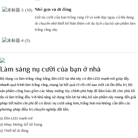
Nhỏ gọn và di động
Giữ nụ cười của bạn trông rạng rỡ và xinh đẹp ngay cả khi đang
di chuyển nhờ thiết kế thân thiện với du lịch của bộ sản phẩm làm
trắng răng này.
Làm sáng nụ cười của bạn ở nhà
Bộ dụng cụ làm trắng răng bằng đèn LED tại nhà này có đèn LED mạnh mẽ giúp đẩy
nhanh quá trình làm trắng răng, mang lại kết quả rõ rệt chỉ sau một vài lần điều trị. Bộ
sản phẩm cũng bao gồm các khay miệng tùy chỉnh phù hợp để đảm bảo độ che phủ tối
đa và làm trắng đều. Với khả năng sử dụng tiện lợi tại nhà, bộ sản phẩm này mang đến giải
pháp tiết kiệm chi phí để có được nụ cười sáng hơn, trắng hơn mà không cần đến các
phương pháp điều trị chuyên nghiệp đắt tiền.
◎ Đèn LED mạnh mẽ
◎ Khay Miệng Dễ Sử Dụng
◎ Thiết kế di động