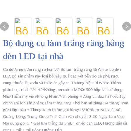
Bộ dụng cụ làm trắng răng bằng
đèn LED tại nhà
Có được nụ cười rạng rỡ hơn với Bộ làm trắng răng Bi White có đèn
LED. Bộ sản phẩm này loại bỏ hiệu quả các vết bẩn do cà phê, rượu
vang, thuốc lá, soda và thức ăn gây ra. Thương hiệu: Bi White Thành
phần hoạt chất: 6% HP/Không peroxide MOQ: 500 hộp Nơi sử dụng:
Nhà/Thẩm mỹ viện/Phòng khám/Văn phòng Hương vị: Bạc hà hoặc tùy
chỉnh Lợi ích sản phẩm: Làm trắng răng Thời hạn sử dụng: 24 tháng Trọn
gói: Hộp màu + Thùng Kích thước gói hàng: 18*10*8cm Nơi xuất xứ:
Quảng Đông, Trung Quốc Thời Gian vận chuyển: 3-30 Ngày Làm Việc
Nội dung gói: 3 * Gel làm trắng da 3ml; 1 chiếc đèn LED; Hướng dẫn sử
dụng 1 cái; 1 cái Bóng Hướng Dẫn