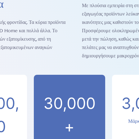
α
Με πλούσια εμπειρία στη στ
εξαγωγέας προϊόντων λεύκαν
ς φροντίδας. Τα κύρια προϊόντα
ικανότητες μας καθιστούν το
LED Home και πολλά άλλα. Το
Προσφέρουμε ολοκληρωμένε
ών εξατομίκευσης, από τη
μετά την πώληση, καθώς κα
 εξατομικευμένων αναγκών
πελάτες μας να αναπτυχθούν
δημιουργήσουμε μακροχρόνιε
00,
30,000
3,
0
+
Μάρκ