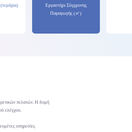
(τεμάχια)
Εργαστήρι Σύγχρονης
Παραγωγής (㎡)
φορετικών πελατών. Η δομή
ού ελέγχου.
κευμένες υπηρεσίες