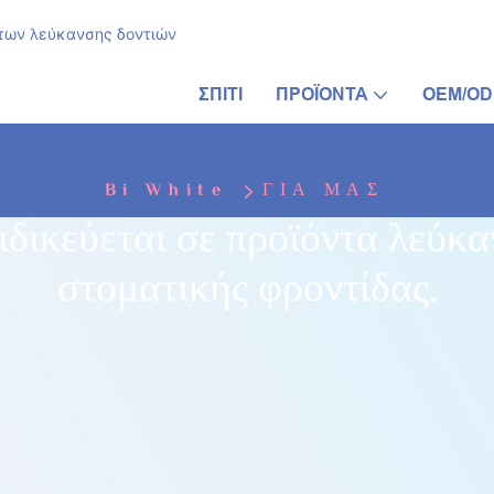
των λεύκανσης δοντιών
ΣΠΊΤΙ
ΠΡΟΪΌΝΤΑ
OEM/O
Bi White
ΓΙΑ ΜΑΣ
ιδικεύεται σε προϊόντα λεύκ
στοματικής φροντίδας.