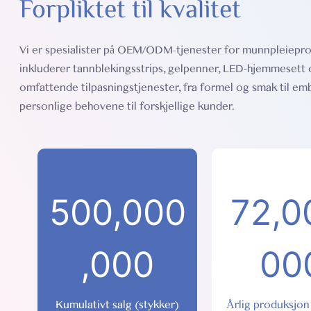
Forpliktet til kvalitet
Vi er spesialister på OEM/ODM-tjenester for munnpleiepr
inkluderer tannblekingsstrips, gelpenner, LED-hjemmesett og 
omfattende tilpasningstjenester, fra formel og smak til emb
personlige behovene til forskjellige kunder.
500,000
72,0
,000
00
Kumulativt salg (stykker)
Årlig produksjon