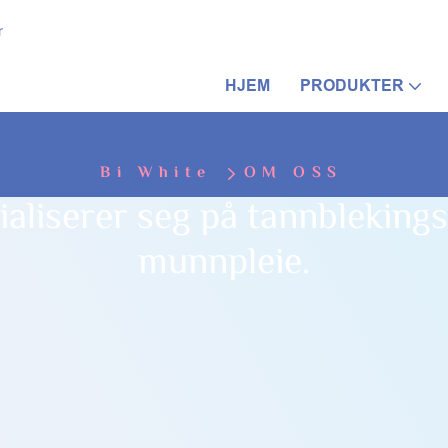
r
HJEM
PRODUKTER
Bi White
OM OSS
ialiserer seg på tannbleking
munnpleie.