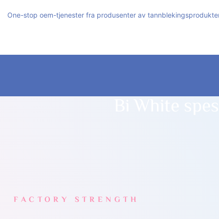
One-stop oem-tjenester fra produsenter av tannblekingsprodukte
Bi White spes
FACTORY STRENGTH