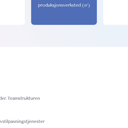
produksjonsverksted (㎡)
nder. Teamstrukturen
vstilpasningstjenester