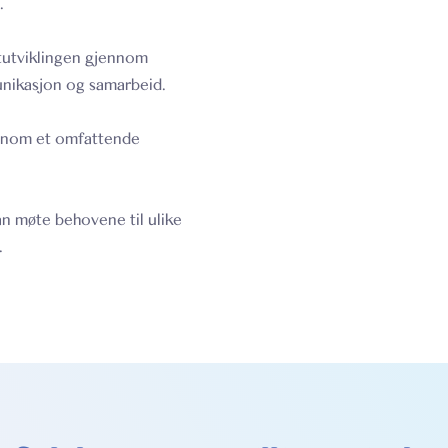
.
tutviklingen gjennom
unikasjon og samarbeid.
ennom et omfattende
an møte behovene til ulike
.