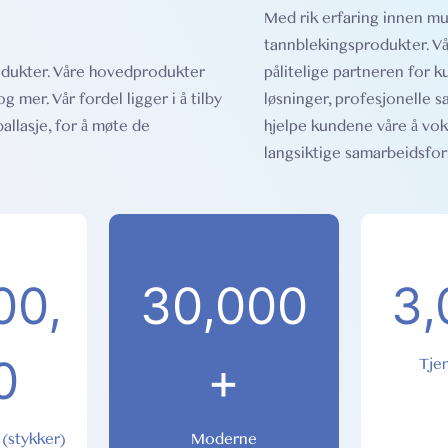
Med rik erfaring innen m
tannblekingsprodukter. Vå
odukter. Våre hovedprodukter
pålitelige partneren for 
mer. Vår fordel ligger i å tilby
løsninger, profesjonelle s
allasje, for å møte de
hjelpe kundene våre å voks
langsiktige samarbeidsfo
00,
30,000
3,
0
+
Tje
 (stykker)
Moderne