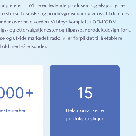
unnpleie er Bi White en ledende produsent og eksportør av
re sterke tekniske og produksjonsevner gjør oss til den mest
kunder over hele verden. Vi tilbyr komplette OEM/ODM-
algs- og ettersalgstjenester og tilpassbar produktdesign for å
e og utvide markedet raskt. Vi er forpliktet til å etablere
rhold med våre kunder.
000+
15
nestemerker
Helautomatiserte
produksjonslinjer