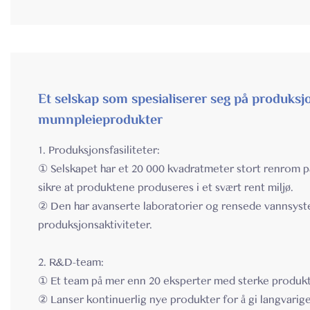
Et selskap som spesialiserer seg på produks
munnpleieprodukter
1. Produksjonsfasiliteter:
① Selskapet har et 20 000 kvadratmeter stort renrom på
sikre at produktene produseres i et svært rent miljø.
② Den har avanserte laboratorier og rensede vannsyste
produksjonsaktiviteter.
2. R&D-team:
① Et team på mer enn 20 eksperter med sterke produk
② Lanser kontinuerlig nye produkter for å gi langvarig