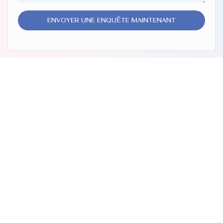
entièrement conformes au
rapport européen sur la sécurité
ENVOYER UNE ENQUÊTE MAINTENANT
des produits cosmétiques
(CPSR) et à la réglementation
américaine de la FDA.