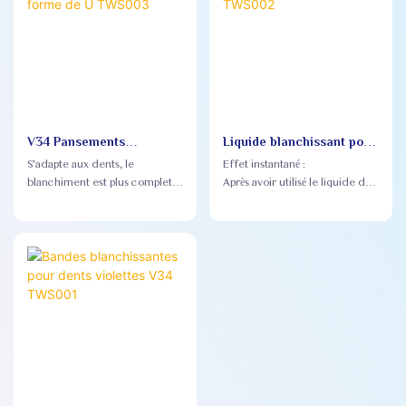
V34 Pansements
Liquide blanchissant pour
blanchissants violets en
dents violet V34 TWS002
S'adapte aux dents, le
Effet instantané :
forme de U TWS003
blanchiment est plus complet
Après avoir utilisé le liquide de
et approfondi : les gouttières
blanchiment des dents V34, la
de blanchiment dentaire en
couleur des dents peut être
forme de U adoptent une
vue immédiatement sans
conception d'ingénierie
attendre.
buccale professionnelle, qui
peut s'adapter aux gencives de
différentes personnes et
obtenir une couverture
complète.