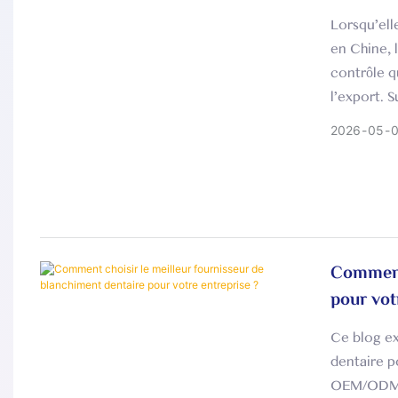
Lorsqu'ell
en Chine, 
contrôle q
l'export. S
2026
05
Comment 
pour vot
Ce blog ex
dentaire p
OEM/ODM d