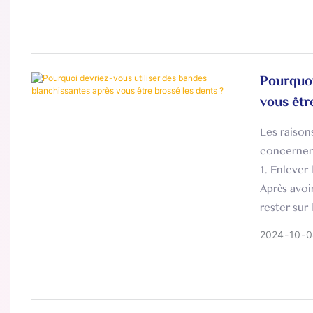
Pourquoi
vous êtr
Les raison
concernent
1. Enlever 
Après avoi
rester sur 
empêcher le
2024
10
0
dommages i
2. Réduire 
Après avoi
temporaire