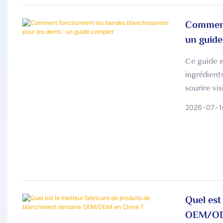
Comment 
un guide
Ce guide e
ingrédient
sourire vi
2026
07
1
Quel est
OEM/OD