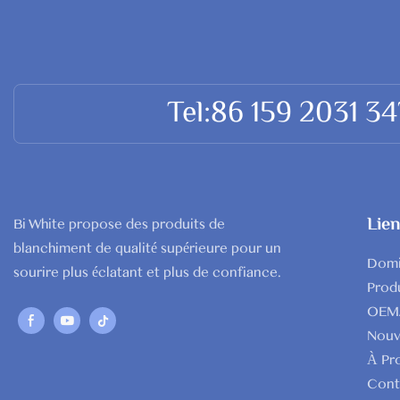
dents sens
Cependant,
4. Poudre 
minutes ava
Caractéris
Sur la bas
et fournit
après avoir
Tel:86 159 2031 3
blanchissan
Avantages 
blanchimen
1. Abordab
Cependant,
les produi
circonstan
2. Pratiqu
lire atten
Lien
Bi White propose des produits de
sans prend
dentiste p
blanchiment de qualité supérieure pour un
3. Choix m
Domi
sourire plus éclatant et plus de confiance.
des besoin
Prod
4. Entreti
OEM
blanchimen
Nouv
À Pr
Précaution
Cont