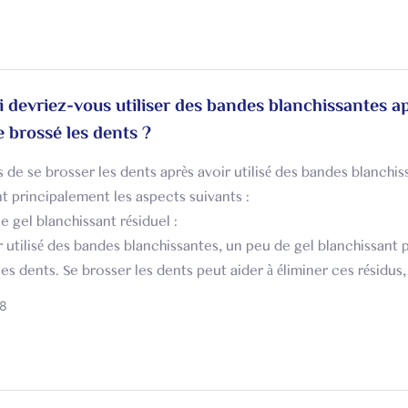
 devriez-vous utiliser des bandes blanchissantes a
e brossé les dents ?
s de se brosser les dents après avoir utilisé des bandes blanchis
 principalement les aspects suivants :
le gel blanchissant résiduel :
r utilisé des bandes blanchissantes, un peu de gel blanchissant 
les dents. Se brosser les dents peut aider à éliminer ces résidus,
 gel de rester longtemps sur les dents et éviter les irritations 
8
nutiles aux dents et aux gencives.
la sensibilité dentaire :
r utilisé des bandes blanchissantes, vos dents peuvent être
ment sensibles. Se brosser les dents immédiatement peut agg