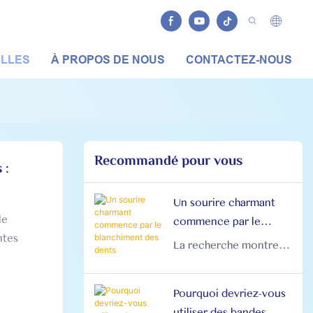
LLES
À PROPOS DE NOUS
CONTACTEZ-NOUS
Recommandé pour vous
 :
Un sourire charmant
le
commence par le
ntes
blanchiment des dents
La recherche montre
que la blancheur des
dents est étroitement
Pourquoi devriez-vous
liée à l’attractivité
utiliser des bandes