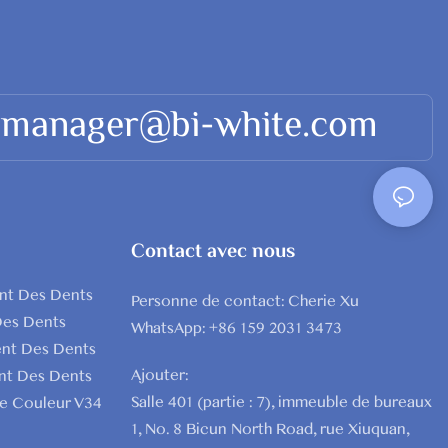
brossage des dents
s 30
provoquera pas
après avoir utilisé des
e.
d'inconfort.
bandes blanchissantes
dentaires
es dents
3. Contrôles réguliers :
est d'éliminer les
gel
effectuez des
: manager@bi-white.com
résidus de gel
contrôles bucco-
blanchissant, de réduire
 :
dentaires réguliers pour
la sensibilité dentaire,
s dents,
garantir des dents
d'améliorer les effets
mandé de
saines et éviter les
de blanchiment et de
icile,
n
dommages aux dents
Contact avec nous
maintenir l'hygiène
causés par les produits
buccale.
onction
de blanchiment.
nt Des Dents
Personne de contact: Cherie Xu
Cependant, les
4. À utiliser avec
Des Dents
WhatsApp: +86 159 2031 3473
pratiques spécifiques
modération : évitez de
ent Des Dents
peuvent varier en
trop compter sur les
Ajouter:
nt Des Dents
fonction des
produits blanchissants
Salle 401 (partie : 7), immeuble de bureaux
De Couleur V34
circonstances
 :
et utilisez-les avec
1, No. 8 Bicun North Road, rue Xiuquan,