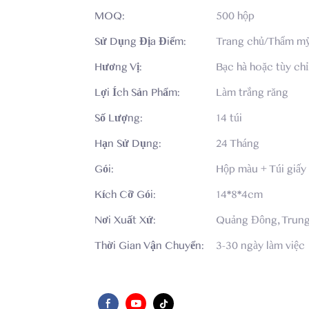
MOQ:
500 hộp
Sử Dụng Địa Điểm:
Trang chủ/Thẩm mỹ
Hương Vị:
Bạc hà hoặc tùy ch
Lợi Ích Sản Phẩm:
Làm trắng răng
Số Lượng:
14 túi
Hạn Sử Dụng:
24 Tháng
Gói:
Hộp màu + Túi giấy
Kích Cỡ Gói:
14*8*4cm
Nơi Xuất Xứ:
Quảng Đông, Trun
Thời Gian Vận Chuyển:
3-30 ngày làm việc