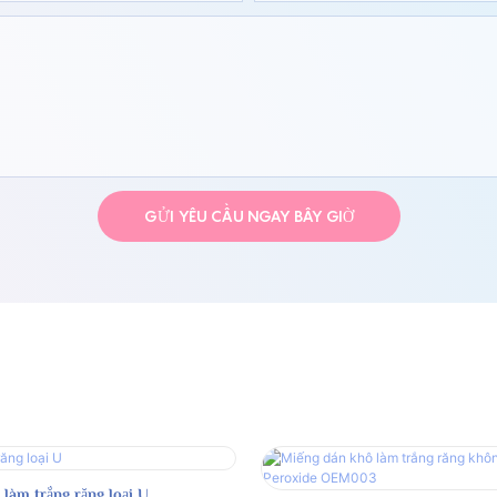
GỬI YÊU CẦU NGAY BÂY GIỜ
 làm trắng răng loại U