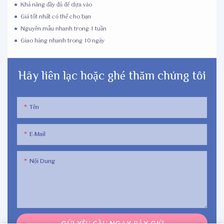
●
Khả năng đầy đủ để dựa vào
●
Giá tốt nhất có thể cho bạn
●
Nguyên mẫu nhanh trong 1 tuần
●
Giao hàng nhanh trong 10 ngày
Hãy liên lạc hoặc ghé thăm chúng tôi
Tên
E-Mail
Nội Dung
GỬI YÊU CẦU NGAY BÂY GIỜ