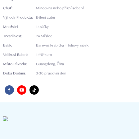
Chuť:
Mincovna nebo přizpůsobená
Výhody Produktu:
Bělení zubů
Množství:
14 sáčky
Trvanlivost:
24 Měsíce
Balík:
Barevná krabička + fóliový sáček
Velikost Balení:
14*8*4cm
Místo Původu:
Guangdong, Čína
Doba Dodání:
3-30 pracovní den