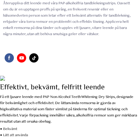
Återuppliva ditt leende med våra PAP-alkoholfria tandblekningsstrips. Oavsett
om du är en upptagen proffs på språng, en frekvent resenär eller en
hälsomedveten person som letar efter ett bekvämt alternativ för tandblekning,
erbjuder våra torra remsor en problemfri och effektiv lösning. Applicera helt
enkelt remsorna på dina tänder och upplev ett ljusare, vitare leende på bara
några minuter, utan att behöva smutsiga geler eller vätskor.
Effektivt, bekvämt, felfritt leende
Få ett ljusare leende med PAP Non-Alcohol Teeth Whitening Dry Strips, designade
för bekvämlighet och effektivitet. De lättanvända remsorna är gjorda av
högkvalitativa material som fäster sömlöst på tänderna för optimal täckning och
effektivitet. Varje förpackning innehåller säkra, alkoholfria remsor som ger märkbara
resultat utan att orsaka obehag.
● Bekvämt
● Lätt att använda