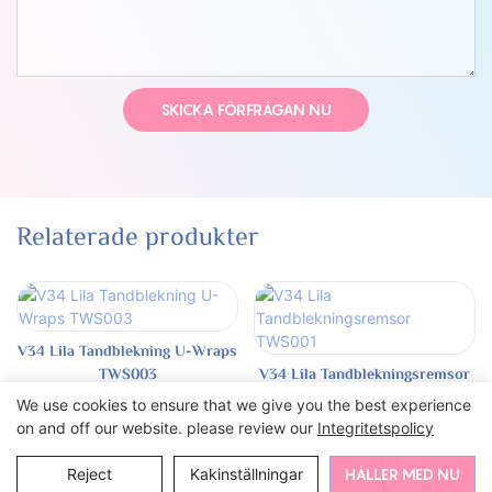
SKICKA FÖRFRÅGAN NU
Relaterade produkter
V34 Lila Tandblekning U-Wraps
TWS003
V34 Lila Tandblekningsremsor
TWS001
We use cookies to ensure that we give you the best experience
on and off our website. please review our
Integritetspolicy
Reject
Kakinställningar
HÅLLER MED NU
Copyright 2024 Bi White
Webbkartan
Integritet