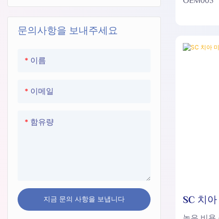
OEM005
클래식 민트 치아 미백 파우더
V34 치아 미백 U-랩
문의사항을 보내주세요
V34 치아미백 스트립
V34 미백치약
이름
이메일
함유량
SC 치아
지금 문의 사항을 보냅니다
높은 비용 