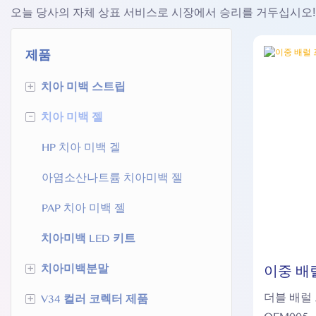
오늘 당사의 자체 상표 서비스로 시장에서 승리를 거두십시오!
제품
+
치아 미백 스트립
-
치아 미백 젤
HP 치아 미백 스트립
SC 치아 미백 스트립
HP 치아 미백 겔
PAP 치아 미백 스트립
아염소산나트륨 치아미백 젤
치아 미백 스트립을 녹이는 것
PAP 치아 미백 젤
치아미백 LED 키트
U타입 치아미백 스트립
+
이중 배
치아미백분말
백 겔 O
+
더블 배럴 
V34 컬러 코렉터 제품
활성탄 치아 미백 파우더