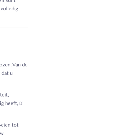
en kunt
volledig
ozen. Van de
 dat u
eit,
g heeft, Bi
oeien tot
uw