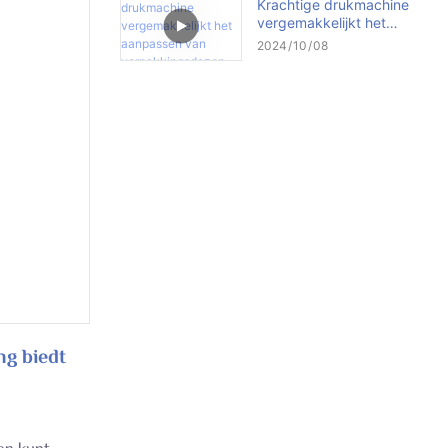
Krachtige drukmachine
vergemakkelijkt het
aanpassen van
2024
10
08
verpakkingsdozen
ng biedt