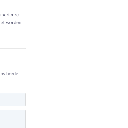
uperieure
uct worden.
ons brede