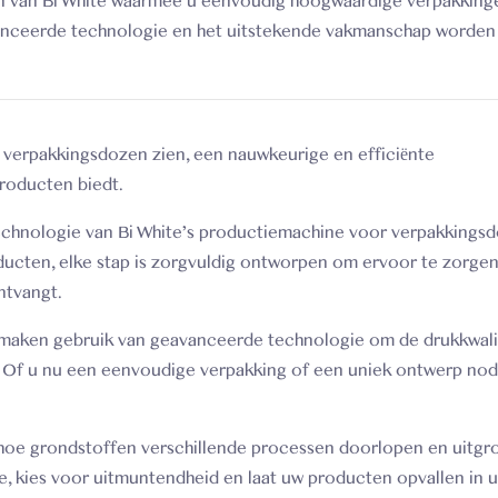
n van Bi White waarmee u eenvoudig hoogwaardige verpakking
anceerde technologie en het uitstekende vakmanschap worden 
r verpakkingsdozen zien, een nauwkeurige en efficiënte
roducten biedt.
chnologie van Bi White's productiemachine voor verpakkingsd
ucten, elke stap is zorgvuldig ontworpen om ervoor te zorgen
ntvangt.
maken gebruik van geavanceerde technologie om de drukkwalit
. Of u nu een eenvoudige verpakking of een uniek ontwerp nodi
 hoe grondstoffen verschillende processen doorlopen en uitgr
, kies voor uitmuntendheid en laat uw producten opvallen in 