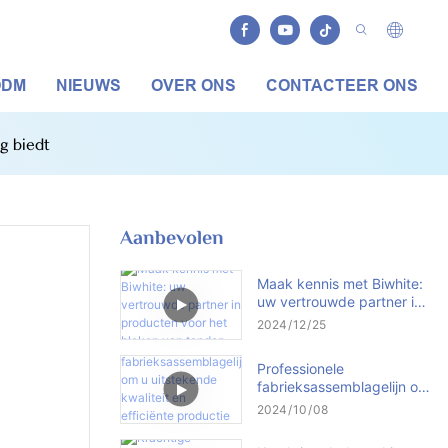
ODM
NIEUWS
OVER ONS
CONTACTEER ONS
g biedt
Aanbevolen
Maak kennis met Biwhite:
uw vertrouwde partner in
producten voor het bleken
2024
12
25
van tanden
Professionele
fabrieksassemblagelijn om
u uitstekende kwaliteit en
2024
10
08
efficiënte productie te
bieden