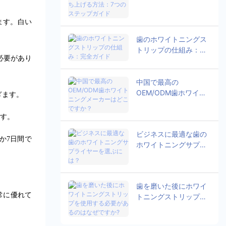
げる方法：7つのステッ
プガイド
ます。白い
歯のホワイトニングス
トリップの仕組み：完
必要があり
全ガイド
中国で最高の
OEM/ODM歯ホワイト
ぎます。
ニングメーカーはどこ
ですか？
す。
ビジネスに最適な歯の
か7日間で
ホワイトニングサプラ
イヤーを選ぶには？
歯を磨いた後にホワイ
常に優れて
トニングストリップを
使用する必要があるの
はなぜですか?