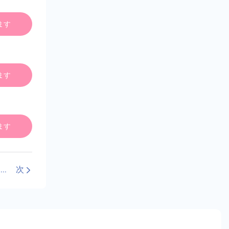
ます
ます
ます
ビジネスに最適な歯のホワイトニングサプライヤーを選ぶには？
次