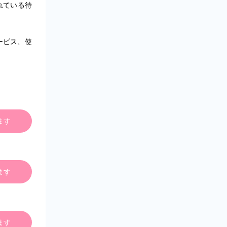
れている待
ービス、使
ます
ます
ます