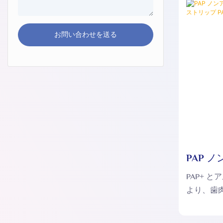
お問い合わせを送る
PAP 
イトニン
PAP+ 
PAP006
より、歯
起こさず