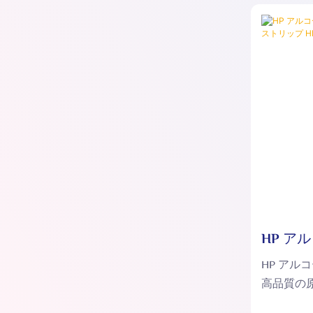
HP ア
イトニン
HP アル
HP006
高品質の
コールは