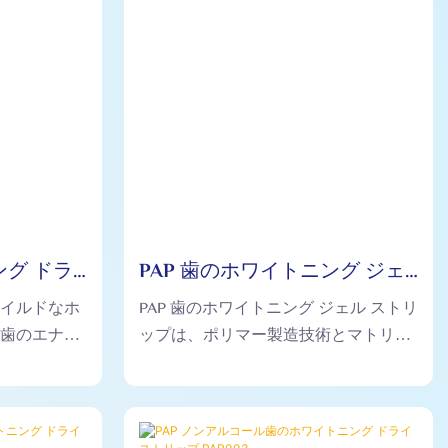
グ ドラ
PAP 歯のホワイトニング ジェ
1
ル ストリップ PAP002
マイルドなホ
PAP 歯のホワイトニング ジェル ストリ
、歯のエナメ
ップは、ポリマー製造技術とマトリッ
敏感な歯にも
クス タイプの二次加圧コーティングを
使用して、高密度のジェル歯のホワイ
トニング ストリップを形成します。