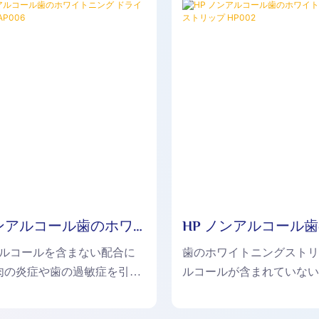
ノンアルコール歯のホワ
HP ノンアルコール
グ ドライ ストリップ
トニング ドライ ス
とアルコールを含まない配合に
歯のホワイトニングスト
HP002
肉の炎症や歯の過敏症を引き
ルコールが含まれていな
、口に優しいです。
中に歯や歯茎に敏感な反
しません。