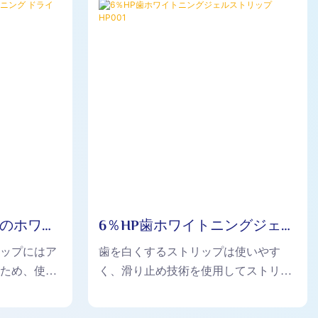
歯のホワイ
6％HP歯ホワイトニングジェル
トリップ
ストリップHP001
リップにはア
歯を白くするストリップは使いやす
いため、使用
く、滑り止め技術を使用してストリッ
応を引き起こ
プが歯にフィットし、脱落を防ぎま
す。