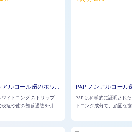
ノンアルコール歯のホワ
PAP ノンアルコール
グ ドライ ストリップ
イトニング ドライ 
のホワイトニング ストリップ
PAP は科学的に証明され
PAP004
の炎症や歯の知覚過敏を引き
トニング成分で、頑固な
、ユーザーが快適に使用でき
果的に分解して除去し、
します。
幅に改善します。