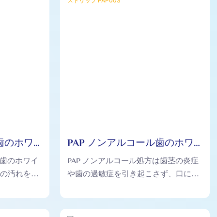
歯のホワ
PAP ノンアルコール歯のホワ
ストリップ
イトニング ドライ ストリップ
た歯のホワイ
PAP ノンアルコール処方は歯茎の炎症
PAP003
歯の汚れを効
や歯の過敏症を引き起こさず、口に優
歯の白さを大
しいです。