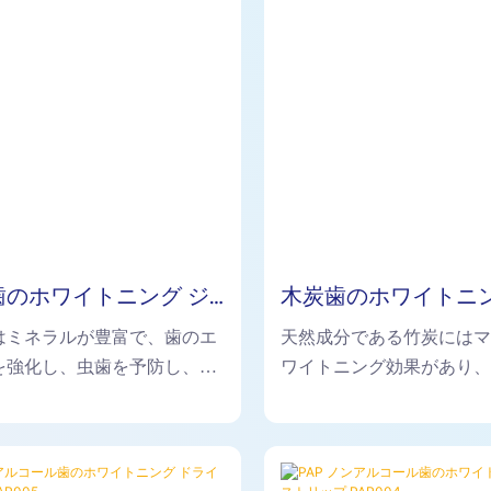
歯のホワイトニング ジ
木炭歯のホワイトニン
トリップ OEM004
イ ストリップ OEM00
はミネラルが豊富で、歯のエ
天然成分である竹炭には
を強化し、虫歯を予防し、歯
ワイトニング効果があり
汚れを取り除き、歯を優しく
ル質を損傷しないため、
す。
適しています。