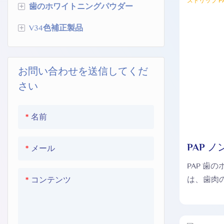
+
歯のホワイトニングパウダー
亜塩素酸ナトリウム歯のホワイ
トニングジェル
+
V34色補正製品
活性炭歯のホワイトニングパウ
PAP 歯のホワイトニングジェル
ダー
V34 歯のホワイトニングUラップ
クラシックミント歯のホワイト
お問い合わせを送信してくだ
V34 歯のホワイトニング ストリ
ニングパウダー
さい
ップ
V34 ホワイトニング歯磨き粉
名前
PAP 
メール
イトニン
PAP 歯
PAP005
は、歯肉
コンテンツ
起こさず
るように