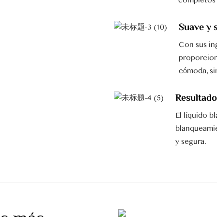
completos 
Suave y 
Con sus in
proporcion
cómoda, sin
Resultado
El líquido 
blanqueamie
y segura.