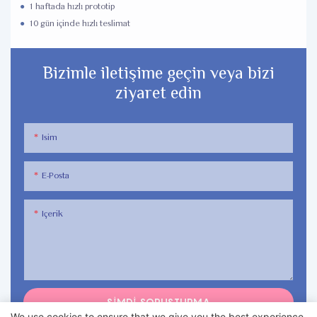
●
1 haftada hızlı prototip
●
10 gün içinde hızlı teslimat
Bizimle iletişime geçin veya bizi
ziyaret edin
Isim
E-Posta
Içerik
ŞIMDI SORUŞTURMA
We use cookies to ensure that we give you the best experience