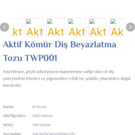
Aktif Kömür Diş Beyazlatma
Tozu TWP001
Ana bileşen, güçlü adsorpsiyon kapasitesine sahip olan ve diş
yüzeyindeki lekeleri ve pigmentleri etkili bir şekilde çıkarabilen doğal
kömürdür.
Marka:
Bi Beyaz
Aktif İçerikler:
Aktif Karbon
MOQ:
500 kutular
Yeri Kullan:
Ana Sayfa/Salon/Klinik/Ofis