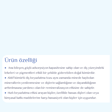
Ürün özelliği
●
Ana bileşen, güçlü adsorpsiyon kapasitesine sahip olan ve diş yüzeyindeki
lekeleri ve pigmentleri etkili bir şekilde giderebilen doğal kömürdür.
●
Aktif kömürlü diş beyazlatma tozu aynı zamanda minede kaybolan
minerallerin yenilenmesine ve dişlerin sağlamlığının ve dayanıklılığının
arttırılmasına yardımcı olan bir remineralizasyon etkisine de sahiptir.
●
Hızlı beyazlatma etkisi arayan kişiler, özellikle hassas dişleri olan veya
kimyasal katkı maddelerine karşı hassasiyeti olan kişiler için uygundur.