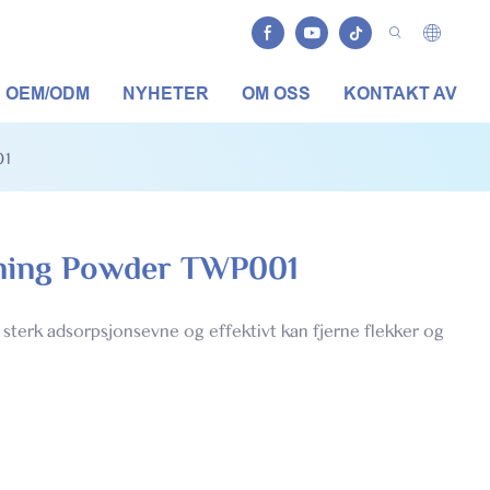
OEM/ODM
NYHETER
OM OSS
KONTAKT AV
01
tening Powder TWP001
 sterk adsorpsjonsevne og effektivt kan fjerne flekker og