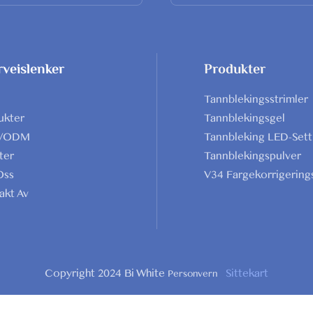
veislenker
Produkter
Tannblekingsstrimler
ukter
Tannblekingsgel
/ODM
Tannbleking LED-Sett
ter
Tannblekingspulver
Oss
V34 Fargekorrigering
akt Av
Copyright 2024 Bi White
Sittekart
Personvern