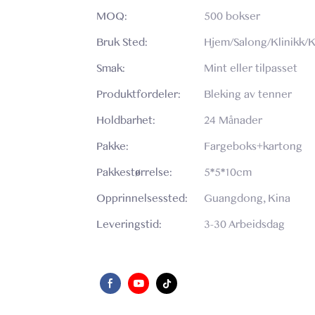
MOQ:
500 bokser
Bruk Sted:
Hjem/Salong/Klinikk/
Smak:
Mint eller tilpasset
Produktfordeler:
Bleking av tenner
Holdbarhet:
24 Månader
Pakke:
Fargeboks+kartong
Pakkestørrelse:
5*5*10cm
Opprinnelsessted:
Guangdong, Kina
Leveringstid:
3-30 Arbeidsdag