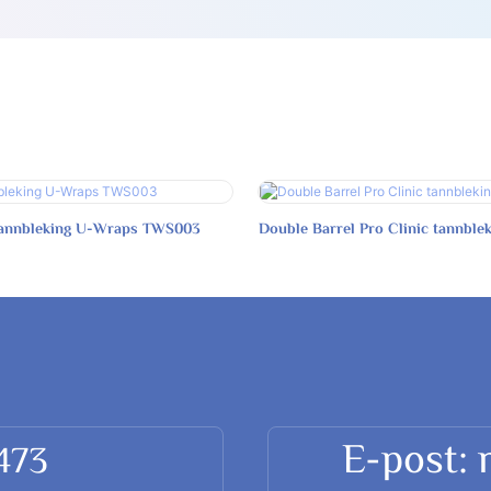
 tannbleking U-Wraps TWS003
Double Barrel Pro Clinic tannble
E-post:
3473