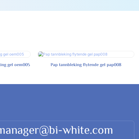
king gel oem005
Pap tannbleking flytende gel pap008
 manager@bi-white.com