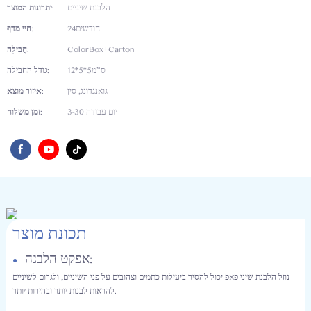
הלבנת שיניים
יתרונות המוצר:
חודשים24
חיי מדף:
ColorBox+Carton
חֲבִילָה:
ס"מ5*5*12
גודל החבילה:
גואנגדונג, סין
איזור מוצא:
3-30 יום עבודה
זמן משלוח:
תכונת מוצר
אפקט הלבנה:
●
נוזל הלבנת שיני פאפ יכול להסיר ביעילות כתמים וצהובים על פני השיניים, ולגרום לשיניים
להראות לבנות יותר ובהירות יותר.