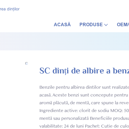
ea dinților
ACASĂ
PRODUSE
OEM
SC dinți de albire a ben
Benzile pentru albirea dintilor sunt realiza
acasă. Aceste benzi sunt concepute pentru a 
aromă plăcută, de mentă, care spune la revede
Ingrediente active: clorit de sodiu MOQ: 500
mentă sau personalizată Beneficiile produsul
valabilitate: 24 de luni Pachet: Cutie de c