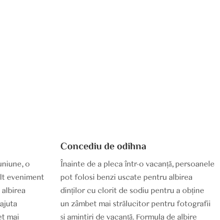
Concediu de odihna
uniune, o
Înainte de a pleca într-o vacanță, persoanele
alt eveniment
pot folosi benzi uscate pentru albirea
 albirea
dinților cu clorit de sodiu pentru a obține
 ajuta
un zâmbet mai strălucitor pentru fotografii
et mai
și amintiri de vacanță. Formula de albire