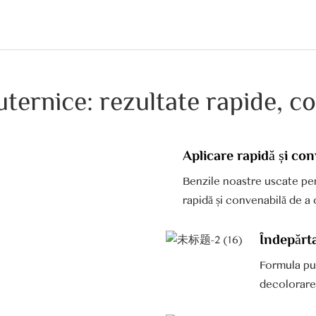
uternice: rezultate rapide, co
Aplicare rapidă și co
Benzile noastre uscate pen
rapidă și convenabilă de a 
Îndepărta
Formula put
decolorarea,