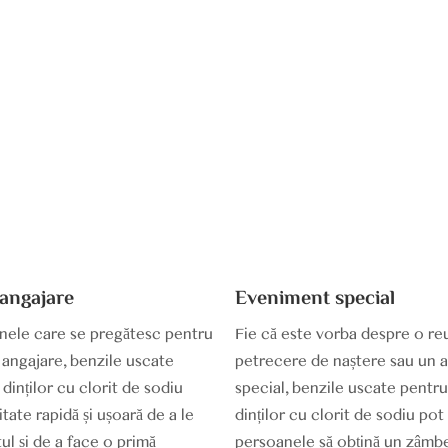
 angajare
Eveniment special
nele care se pregătesc pentru
Fie că este vorba despre o re
 angajare, benzile uscate
petrecere de naștere sau un 
 dinților cu clorit de sodiu
special, benzile uscate pentru
tate rapidă și ușoară de a le
dinților cu clorit de sodiu pot
l și de a face o primă
persoanele să obțină un zâmb