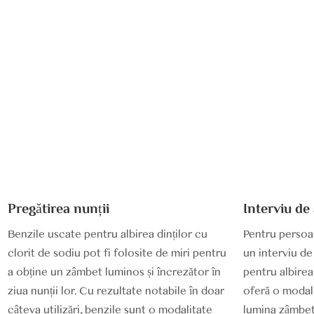
Pregătirea nunții
Interviu de
Benzile uscate pentru albirea dinților cu
Pentru persoa
clorit de sodiu pot fi folosite de miri pentru
un interviu de
a obține un zâmbet luminos și încrezător în
pentru albirea
ziua nunții lor. Cu rezultate notabile în doar
oferă o modali
câteva utilizări, benzile sunt o modalitate
lumina zâmbetu