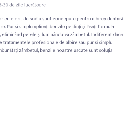
3-30 de zile lucrătoare
lor cu clorit de sodiu sunt concepute pentru albirea dentară
. Pur și simplu aplicați benzile pe dinți și lăsați formula
a, eliminând petele și luminându-vă zâmbetul. Indiferent dacă
re tratamentele profesionale de albire sau pur și simplu
îmbunătăți zâmbetul, benzile noastre uscate sunt soluția