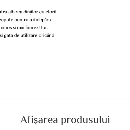
ru albirea dinților cu clorit
ncepute pentru a îndepărta
minos și mai încrezător.
și gata de utilizare oricând
Afișarea produsului