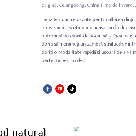
origine: Guangdong, China Timp de livrare: 
Benzile noastre uscate pentru albirea dinți
convenabilă și eficientă acasă sau în deplasare
puternică de clorit de sodiu să-și facă magi
doriți să mențineți un zâmbet strălucitor înt
doriți o modalitate rapidă și ușoară de a vă 
perfectă pentru dvs.
od natural