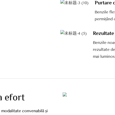
Purtare c
Benzile flex
permițând o
Rezultate 
Benzile noas
rezultate de
mai luminos 
a efort
o modalitate convenabilă și