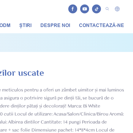
/ODM
ȘTIRI
DESPRE NOI
CONTACTEAZĂ-NE
zilor uscate
te meticulos pentru a oferi un zâmbet uimitor și mai luminos
asigura o potrivire sigură pe dinții tăi, se bucură de o
re dinților pătați și decolorați! Marca: Bi White
 cutii Locul de utilizare: Acasa/Salon/Clinica/Birou Aromă:
ui: Albirea dintilor Cantitate: 14 pungi Perioada de
uloare + sac folie Dimensiune pachet: 14*8*4cm Locul de