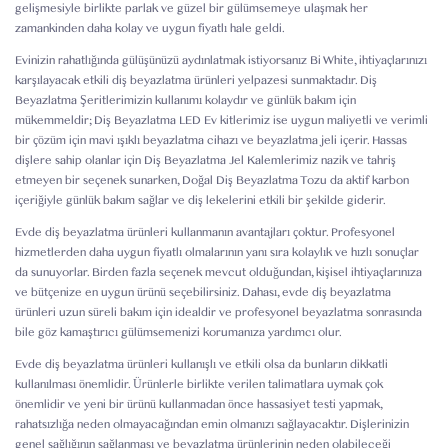
gelişmesiyle birlikte parlak ve güzel bir gülümsemeye ulaşmak her
zamankinden daha kolay ve uygun fiyatlı hale geldi.
Evinizin rahatlığında gülüşünüzü aydınlatmak istiyorsanız Bi White, ihtiyaçlarınızı
karşılayacak etkili diş beyazlatma ürünleri yelpazesi sunmaktadır. Diş
Beyazlatma Şeritlerimizin kullanımı kolaydır ve günlük bakım için
mükemmeldir; Diş Beyazlatma LED Ev kitlerimiz ise uygun maliyetli ve verimli
bir çözüm için mavi ışıklı beyazlatma cihazı ve beyazlatma jeli içerir. Hassas
dişlere sahip olanlar için Diş Beyazlatma Jel Kalemlerimiz nazik ve tahriş
etmeyen bir seçenek sunarken, Doğal Diş Beyazlatma Tozu da aktif karbon
içeriğiyle günlük bakım sağlar ve diş lekelerini etkili bir şekilde giderir.
Evde diş beyazlatma ürünleri kullanmanın avantajları çoktur. Profesyonel
hizmetlerden daha uygun fiyatlı olmalarının yanı sıra kolaylık ve hızlı sonuçlar
da sunuyorlar. Birden fazla seçenek mevcut olduğundan, kişisel ihtiyaçlarınıza
ve bütçenize en uygun ürünü seçebilirsiniz. Dahası, evde diş beyazlatma
ürünleri uzun süreli bakım için idealdir ve profesyonel beyazlatma sonrasında
bile göz kamaştırıcı gülümsemenizi korumanıza yardımcı olur.
Evde diş beyazlatma ürünleri kullanışlı ve etkili olsa da bunların dikkatli
kullanılması önemlidir. Ürünlerle birlikte verilen talimatlara uymak çok
önemlidir ve yeni bir ürünü kullanmadan önce hassasiyet testi yapmak,
rahatsızlığa neden olmayacağından emin olmanızı sağlayacaktır. Dişlerinizin
genel sağlığının sağlanması ve beyazlatma ürünlerinin neden olabileceği