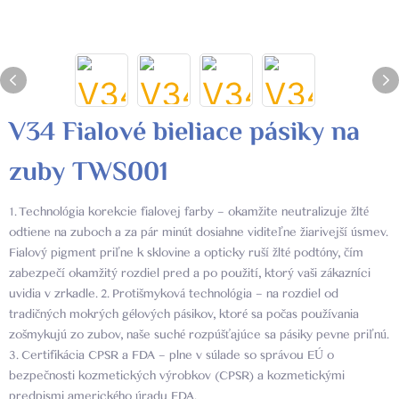
V34 Fialové bieliace pásiky na
zuby TWS001
1. Technológia korekcie fialovej farby – okamžite neutralizuje žlté
odtiene na zuboch a za pár minút dosiahne viditeľne žiarivejší úsmev.
Fialový pigment priľne k sklovine a opticky ruší žlté podtóny, čím
zabezpečí okamžitý rozdiel pred a po použití, ktorý vaši zákazníci
uvidia v zrkadle. 2. Protišmyková technológia – na rozdiel od
tradičných mokrých gélových pásikov, ktoré sa počas používania
zošmykujú zo zubov, naše suché rozpúšťajúce sa pásiky pevne priľnú.
3. Certifikácia CPSR a FDA – plne v súlade so správou EÚ o
bezpečnosti kozmetických výrobkov (CPSR) a kozmetickými
predpismi amerického úradu FDA.