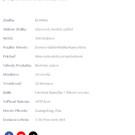
Značka:
Bi White
Aktívne Zložky:
Glycerol, mentol, xylitol
MOQ:
500 krabice
Použite Miesto:
Domov/Salón/Klinika/Kancelária
Príchuť:
Mincovňa alebo prispôsobená
Výhody Produktu:
Bielenie zubov
Množstvo:
14 vrecká
Trvanlivosť:
24 Mesiace
Balík:
Farebná škatuľka + fóliové vrecko
Veľkosť Balenia:
14*8*4cm
Miesto Pôvodu:
Guangdong, čína
Dodacia Lehota:
3-30 Pracovný deň