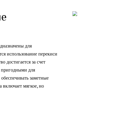
че
едназначены для
тся использование перекиси
о достигается за счет
х пригодными для
и обеспечивать заметные
а включает мягкое, но