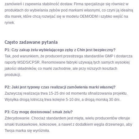
zamówień i zapewnia stabilność dostaw. Firma specjalizuje się również w
produktach do wybielania zębów pod markami własnymi, co czyni ją idealną
dla marek, które chcą rozwijać się w modelu OEM/ODM i szybko wejść na
rynek.
Często zadawane pytania
P1: Czy zakup żelu wybielającego zęby z Chin jest bezpieczny?
Tak, pod warunkiem, że producent przestrzega standardów GMP i dostarcza
raporty MSDS/CPSR. Renomowane fabryki używają tych samych wysokiej
jakości składników, co marki zachodnie, ale przy niższych kosztach
produkcji.
P2: Jaki jest typowy czas realizacji zamówienia marki własnej?
Zazwyczaj realizacja trwa 15-25 dni od momentu sfinalizowania projektu.
Wysyłka drogą lotniczą trwa kolejne 5-10 dni, a drogą morską 30 dni.
P3: Czy mogę dostosować smak żelu?
Zdecydowanie. Chociaż standardem jest mięta, wielu producentów oferuje
smaki truskawkowe, kokosowe, a nawet z dodatkiem węgla drzewnego, aby
Twoja marka się wyróżniła.