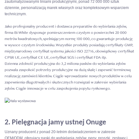
zautomatyzowanymi liniami produkcyjnymi, ponad 72 000 000 sztuk
dziennie, personalizacją marek własnych oraz kompleksowym wsparciem
technicznym.
Jako profesjonalny producent i dostawca preparatów do wybielania zębów,
firma Bi-White dysponuje pomieszczeniem czystym o powierzchni 20 000
metrów kwadratowych, spełniającym normę 100 000, co gwarantuje produkcję
w wysoce czystym środowisku. Wszystkie produkty posiadają certyfikaty GMP,
międzynarodowy certyfikat systemu jakości ISO 22716, obowiązkowy certyfikat
CPSR UE, certyfikat CE UE, certyfikat SGS i certyfikat FDA itp.
Dzienna zdolność produkcyjna do 3,2 miliona pasków do wybielania zębów
pozwala zaspokoić potrzeby produkcyjne na dużą skalę i zapewnić terminową
realizację zamówień klientów. Ciągłe wprowadzanie nowych produktów w celu
zapewnienia długotrwałych i skutecznych rozwiązań w zakresie wybielania
zębów. Ciągłe innowacje w celu zaspokojenia popytu rynkowego.
2. Pielęgnacja jamy ustnej Onuge
Uznany producent z ponad 20-letnim doświadczeniem w zakresie
OEM/ODM, oferujący paski do wybielania zębów, peny, proszki, zestawy i