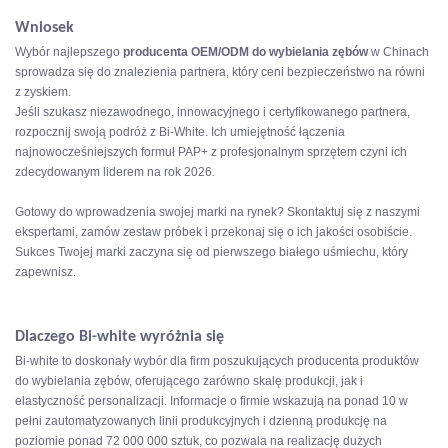
Wniosek
Wybór najlepszego
producenta OEM/ODM do wybielania zębów
w Chinach
sprowadza się do znalezienia partnera, który ceni bezpieczeństwo na równi
z zyskiem.
Jeśli szukasz niezawodnego, innowacyjnego i certyfikowanego partnera,
rozpocznij swoją podróż z Bi-White. Ich umiejętność łączenia
najnowocześniejszych formuł PAP+ z profesjonalnym sprzętem czyni ich
zdecydowanym liderem na rok 2026.
Gotowy do wprowadzenia swojej marki na rynek? Skontaktuj się z naszymi
ekspertami, zamów zestaw próbek i przekonaj się o ich jakości osobiście.
Sukces Twojej marki zaczyna się od pierwszego białego uśmiechu, który
zapewnisz.
Dlaczego Bi-white wyróżnia się
Bi-white to doskonały wybór dla firm poszukujących producenta produktów
do wybielania zębów, oferującego zarówno skalę produkcji, jak i
elastyczność personalizacji. Informacje o firmie wskazują na ponad 10 w
pełni zautomatyzowanych linii produkcyjnych i dzienną produkcję na
poziomie ponad 72 000 000 sztuk, co pozwala na realizację dużych