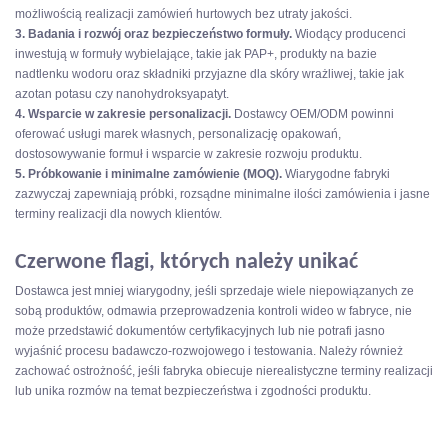
możliwością realizacji zamówień hurtowych bez utraty jakości.
3. Badania i rozwój oraz bezpieczeństwo formuły.
Wiodący producenci
inwestują w formuły wybielające, takie jak PAP+, produkty na bazie
nadtlenku wodoru oraz składniki przyjazne dla skóry wrażliwej, takie jak
azotan potasu czy nanohydroksyapatyt.
4. Wsparcie w zakresie personalizacji.
Dostawcy OEM/ODM powinni
oferować usługi marek własnych, personalizację opakowań,
dostosowywanie formuł i wsparcie w zakresie rozwoju produktu.
5. Próbkowanie i minimalne zamówienie (MOQ).
Wiarygodne fabryki
zazwyczaj zapewniają próbki, rozsądne minimalne ilości zamówienia i jasne
terminy realizacji dla nowych klientów.
Czerwone flagi, których należy unikać
Dostawca jest mniej wiarygodny, jeśli sprzedaje wiele niepowiązanych ze
sobą produktów, odmawia przeprowadzenia kontroli wideo w fabryce, nie
może przedstawić dokumentów certyfikacyjnych lub nie potrafi jasno
wyjaśnić procesu badawczo-rozwojowego i testowania. Należy również
zachować ostrożność, jeśli fabryka obiecuje nierealistyczne terminy realizacji
lub unika rozmów na temat bezpieczeństwa i zgodności produktu.