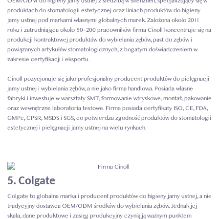
OEM/ODM do higieny jamy ustnej z siedzibą w Shenzhen, specjalizujący się w
produktach do stomatologii estetycznej oraz liniach produktów do higieny
jamy ustnej pod markami własnymi globalnych marek. Założona około 2011
roku i zatrudniająca około 50–200 pracowników firma Cinoll koncentruje się na
produkcji kontraktowej produktów do wybielania zębów, past do zębów i
powiązanych artykułów stomatologicznych, z bogatym doświadczeniem w
zakresie certyfikacji i eksportu.
Cinoll pozycjonuje się jako profesjonalny producent produktów do pielęgnacji
jamy ustnej i wybielania zębów, a nie jako firma handlowa. Posiada własne
fabryki i inwestuje w warsztaty SMT, formowanie wtryskowe, montaż, pakowanie
oraz wewnętrzne laboratoria testowe. Firma posiada certyfikaty ISO, CE, FDA,
GMPc, CPSR, MSDS i SGS, co potwierdza zgodność produktów do stomatologii
estetycznej i pielęgnacji jamy ustnej na wielu rynkach.
5. Colgate
Colgate to globalna marka i producent produktów do higieny jamy ustnej, a nie
tradycyjny dostawca OEM/ODM środków do wybielania zębów. Jednak jej
skala, dane produktowe i zasięg produkcyjny czynią ją ważnym punktem