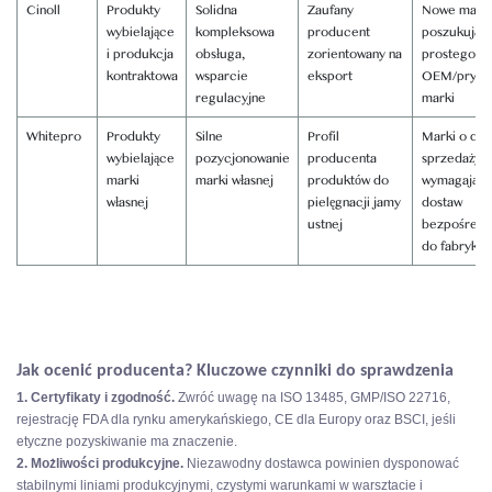
Cinoll
Produkty
Solidna
Zaufany
Nowe marki
wybielające
kompleksowa
producent
poszukując
i produkcja
obsługa,
zorientowany na
prostego źr
kontraktowa
wsparcie
eksport
OEM/prywa
regulacyjne
marki
Whitepro
Produkty
Silne
Profil
Marki o duż
wybielające
pozycjonowanie
producenta
sprzedaży,
marki
marki własnej
produktów do
wymagając
własnej
pielęgnacji jamy
dostaw
ustnej
bezpośredn
do fabryki
Jak ocenić producenta? Kluczowe czynniki do sprawdzenia
1. Certyfikaty i zgodność.
Zwróć uwagę na ISO 13485, GMP/ISO 22716,
rejestrację FDA dla rynku amerykańskiego, CE dla Europy oraz BSCI, jeśli
etyczne pozyskiwanie ma znaczenie.
2. Możliwości produkcyjne.
Niezawodny dostawca powinien dysponować
stabilnymi liniami produkcyjnymi, czystymi warunkami w warsztacie i