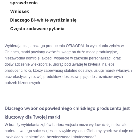
sprawdzenia
2. Pielęgnacja jamy ustnej Onuge
Wniosek
3. Uśmiech chwały
Czerwone flagi, których należy unikać
Dlaczego Bi-white wyróżnia się
4. Cinoll
Często zadawane pytania
5. Colgate
Tabela analizy konkurencji
Wybierając najlepszego producenta OEM/ODM do wybielania zębów w
Chinach, marki powinny zwrócić uwagę na duże moce produkcyjne,
niezawodną kontrolę jakości, wsparcie w zakresie personalizacji oraz
doświadczenie w eksporcie. Biorąc pod uwagę te kryteria, najlepsi
producenci to ci, którzy zapewniają stabilne dostawy, usługi marek własnych
oraz elastyczny rozwój produktów, dostosowując je do zróżnicowanych
potrzeb biznesowych.
Dlaczego wybór odpowiedniego chińskiego producenta jest
kluczowy dla Twojej marki
W branży wybielania zębów bariera wejścia może wydawać się niska, ale
bariera trwałego sukcesu jest niezwykle wysoka. Globalny rynek ewoluuje od
„szybkiego i taniego” do „bezpiecznego i skutecznego”.