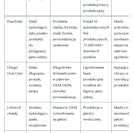
produkcji/mocy
produkcyjnej
Dwu-biały
Paski
Prywatna
Ponad 10
Marki
wybielające
marka, formuła,
automatycznych
potrzebują
zęby, pisaki i
smak, forma,
linii
pozycjonow
produkty
personalizacja
produkcyjnych,
premium i
do
opakowań
72 000 000+
wsparcia w
pielęgnacji
dziennych
zakresie
jamy ustnej
wyników
zgodności
Onuge
Paski,
Długoletnie
Ugruntowana
Kupujący
Oral Care
długopisy,
doświadczenie
baza
chcący uzys
proszki,
w zakresie
produkcyjna
szeroką ga
zestawy,
OEM/ODM,
środków do
produktów
lampy
szeroka
higieny jamy
personalizacja
ustnej
Uśmiech
Zestawy
Wsparcie OEM
Produkcja o
Marki cenią
chwały
wybielające,
zorientowane
jakości
niezawodną
paski,
na jakość
medycznej
jakość
urządzenia
produkcji