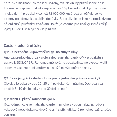
na zuby s možností jak rozsahu výroby, tak i flexibility přizpůsobitelnosti.
Informace o společnosti ukazují více než 10 plně automatických výrobních
linek a denní produkci více než 72 000 000 kusů, což umožňuje velké
objemy objednávek a stabilní dodávky. Specializuje se také na produkty pro
bělení zubů privátními značkami, takže je vhodná pro značky, které chtějí
vývoj OEM/ODM a rychlý vstup na trh.
Často kladené otázky
Q1: Je bezpečné kupovat bělicí gel na zuby z Číny?
Ano, za předpokladu, že výrobce dodržuje standardy GMP a poskytuje
zprávy MSDS/CPSR. Renomované továrny používají stejné vysoce kvalitní
suroviny jako západní značky, ale s nižšími výrobními náklady.
Q2: Jaká je typická dodací lhůta pro objednávku privátní značky?
Obvykle je doba výroby 15–25 dní po dokončení návrhu. Doprava trvá
dalších 5–10 dní letecky nebo 30 dní po moři.
Q3: Mohu si přizpůsobit chuť gelu?
Rozhodně. I když je máta standardem, mnoho výrobců nabízí jahodové,
kokosové nebo dokonce dřevěné uhlí s příchutí, které pomohou vaší značce
vyniknout.