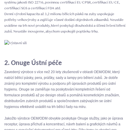
systému jakosti ISO 22716, povinnou certifikací EU CPSR, certifikací EU CE,
certifikací SGS a certifikací FDA atd.
Denní výrobní kapacita až 3,2 milionu bělicích pásků na zuby uspokojuje
potřeby velkovýroby a zajišťuje včasné dodání objednávek zákazníků. Neustále
uvádíme na trh nové produkty, které poskytují dlouhodobá a účinná řešení bělení
zubů. Neustále inovujeme, abychom uspokojili poptávku trhu.
2. Onuge Ústní péče
Zavedený výrobce s více než 20 lety zkušeností v oblasti OEM/ODM, který
nabízí bělicí pásky, pera, prášky, sady a lampy pro bělení zubů. Je dobře
známý pro kompletní výrobu a podporu při úpravách produktů pro ústní
hygienu. Onuge se zaměřuje na poskytování kompletních řešení od
formulace produktů až po design obalů a pomáhá kosmetickým značkám,
distributorům zubních produktů a společnostem zabývajícím se ústní
hygienou efektivně uvádět na trh bělicí řady na míru.
Jakožto výrobce OEM/ODM obvykle poskytuje Onuge služby, jako je úprava
receptur, úprava příchutí a koncentrací, návrh balení a grafických návrhů a