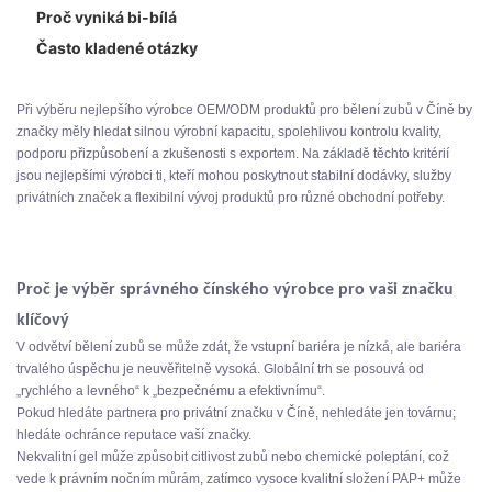
Proč vyniká bi-bílá
4. Cinoll
Často kladené otázky
5. Colgate
Tabulka konkurenční analýzy
Při výběru nejlepšího výrobce OEM/ODM produktů pro bělení zubů v Číně by
značky měly hledat silnou výrobní kapacitu, spolehlivou kontrolu kvality,
podporu přizpůsobení a zkušenosti s exportem. Na základě těchto kritérií
jsou nejlepšími výrobci ti, kteří mohou poskytnout stabilní dodávky, služby
privátních značek a flexibilní vývoj produktů pro různé obchodní potřeby.
Proč je výběr správného čínského výrobce pro vaši značku
klíčový
V odvětví bělení zubů se může zdát, že vstupní bariéra je nízká, ale bariéra
trvalého úspěchu je neuvěřitelně vysoká. Globální trh se posouvá od
„rychlého a levného“ k „bezpečnému a efektivnímu“.
Pokud hledáte partnera pro privátní značku v Číně, nehledáte jen továrnu;
hledáte ochránce reputace vaší značky.
Nekvalitní gel může způsobit citlivost zubů nebo chemické poleptání, což
vede k právním nočním můrám, zatímco vysoce kvalitní složení PAP+ může