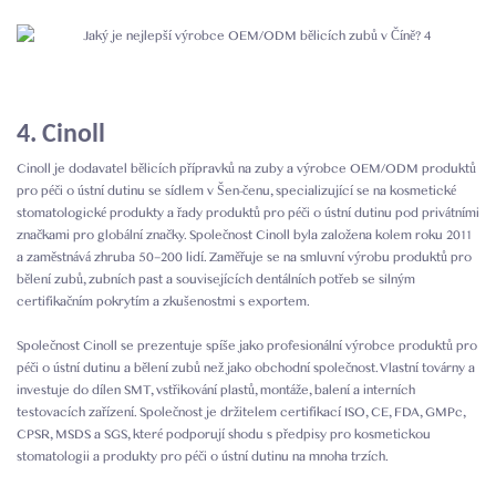
4. Cinoll
Cinoll je dodavatel bělicích přípravků na zuby a výrobce OEM/ODM produktů
pro péči o ústní dutinu se sídlem v Šen-čenu, specializující se na kosmetické
stomatologické produkty a řady produktů pro péči o ústní dutinu pod privátními
značkami pro globální značky. Společnost Cinoll byla založena kolem roku 2011
a zaměstnává zhruba 50–200 lidí. Zaměřuje se na smluvní výrobu produktů pro
bělení zubů, zubních past a souvisejících dentálních potřeb se silným
certifikačním pokrytím a zkušenostmi s exportem.
Společnost Cinoll se prezentuje spíše jako profesionální výrobce produktů pro
péči o ústní dutinu a bělení zubů než jako obchodní společnost. Vlastní továrny a
investuje do dílen SMT, vstřikování plastů, montáže, balení a interních
testovacích zařízení. Společnost je držitelem certifikací ISO, CE, FDA, GMPc,
CPSR, MSDS a SGS, které podporují shodu s předpisy pro kosmetickou
stomatologii a produkty pro péči o ústní dutinu na mnoha trzích.