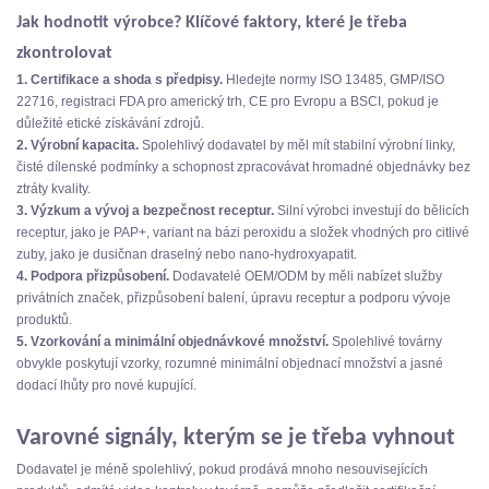
Jak hodnotit výrobce? Klíčové faktory, které je třeba
zkontrolovat
1. Certifikace a shoda s předpisy.
Hledejte normy ISO 13485, GMP/ISO
22716, registraci FDA pro americký trh, CE pro Evropu a BSCI, pokud je
důležité etické získávání zdrojů.
2. Výrobní kapacita.
Spolehlivý dodavatel by měl mít stabilní výrobní linky,
čisté dílenské podmínky a schopnost zpracovávat hromadné objednávky bez
ztráty kvality.
3. Výzkum a vývoj a bezpečnost receptur.
Silní výrobci investují do bělicích
receptur, jako je PAP+, variant na bázi peroxidu a složek vhodných pro citlivé
zuby, jako je dusičnan draselný nebo nano-hydroxyapatit.
4. Podpora přizpůsobení.
Dodavatelé OEM/ODM by měli nabízet služby
privátních značek, přizpůsobení balení, úpravu receptur a podporu vývoje
produktů.
5. Vzorkování a minimální objednávkové množství.
Spolehlivé továrny
obvykle poskytují vzorky, rozumné minimální objednací množství a jasné
dodací lhůty pro nové kupující.
Varovné signály, kterým se je třeba vyhnout
Dodavatel je méně spolehlivý, pokud prodává mnoho nesouvisejících