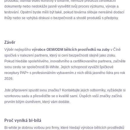
produktů, odmítá video kontroly v továrně, nemůže předložit certifikační
dokumenty nebo nedokáže jasně vysvětlit svůj proces výzkumu, vývoje a
testování. Opatrní byste měli být také, pokud továrna slibuje nereálné dodací
lhůty nebo se vyhýbá diskusi o bezpečnosti a shodě produktů s předpisy.
Závěr
Výběr nejlepšího
výrobce OEM/ODM bělicích prostředků na zuby
v Číně
spočívá v nalezení partnera, který si cení bezpečnosti stejně jako zisku.
Pokud hledáte spolehlivého, inovativního a certifikovaného partnera, začněte
svou cestu se společností Bi-White. Jejich schopnost vyvážit špičkové
receptury PAP+ s profesionálním vybavením z nich dělá jasného lídra pro rok
2026.
Jste připraveni spustit svou značku? Kontaktujte jejich odborníky, vyžádejte si
vzorkovou sadu a přesvědčte se o kvalitě sami. Úspěch vaší značky začíná
prvním bílým úsměvem, který vám dodáte.
Proč vyniká bi-bílá
Bi-white je dobrou volbou pro firmy, které hledají výrobce bělicích prostředků