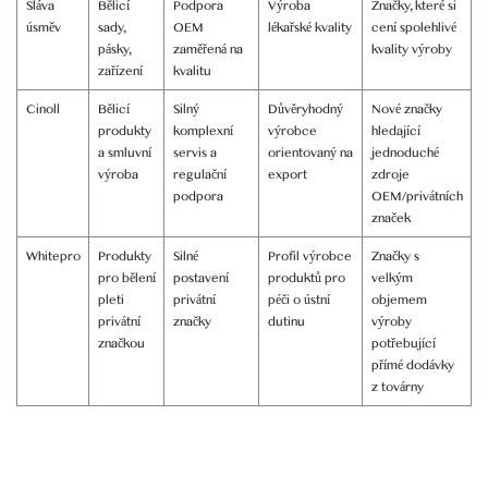
Sláva
Bělicí
Podpora
Výroba
Značky, které si
úsměv
sady,
OEM
lékařské kvality
cení spolehlivé
pásky,
zaměřená na
kvality výroby
zařízení
kvalitu
Cinoll
Bělicí
Silný
Důvěryhodný
Nové značky
produkty
komplexní
výrobce
hledající
a smluvní
servis a
orientovaný na
jednoduché
výroba
regulační
export
zdroje
podpora
OEM/privátních
značek
Whitepro
Produkty
Silné
Profil výrobce
Značky s
pro bělení
postavení
produktů pro
velkým
pleti
privátní
péči o ústní
objemem
privátní
značky
dutinu
výroby
značkou
potřebující
přímé dodávky
z továrny