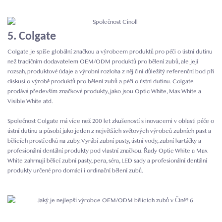
5. Colgate
Colgate je spíše globální značkou a výrobcem produktů pro péči o ústní dutinu
než tradičním dodavatelem OEM/ODM produktů pro bělení zubů, ale její
rozsah, produktové údaje a výrobní rozloha z něj činí důležitý referenční bod při
diskusi o výrobě produktů pro bělení zubů a péči o ústní dutinu. Colgate
prodává především značkové produkty, jako jsou Optic White, Max White a
Visible White atd.
Společnost Colgate má více než 200 let zkušeností s inovacemi v oblasti péče o
ústní dutinu a působí jako jeden z největších světových výrobců zubních past a
bělicích prostředků na zuby. Vyrábí zubní pasty, ústní vody, zubní kartáčky a
profesionální dentální produkty pod vlastní značkou. Řady Optic White a Max
White zahrnují bělicí zubní pasty, pera, séra, LED sady a profesionální dentální
produkty určené pro domácí i ordinační bělení zubů.