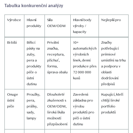
Tabulka konkurenční analýzy
Výrobce
Hlavní
Síla
Hlavní body
Nejlepší pro
produkty
OEM/ODM
výroby /
kapacity
Bi-bílá
Bělicí
Privátní
10+
Značky
pásky na
značka,
automatických
potřebující
zuby,
receptura,
výrobních
prémiové
pera a
příchuť,
linek, denní
umístění na trhu
produkty
forma,
produkce přes
a podporu v
péče o
úprava obalu
72 000 000
oblasti
ústní
kusů
dodržování
dutinu
předpisů
Onuge
Proužky,
Dlouholeté
Zavedená
Kupující, kteří
ústní
pera,
zkušenosti s
základna pro
chtějí široké
péče
prášky,
OEM/ODM,
výrobu
portfolio
sady,
široká škála
produktů pro
produktů
lampy
možností
péči o ústní
přizpůsobení
dutinu