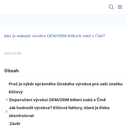
Jaký je nejlepší výrobce OEM/ODM bělicích zubů v Číně?
2026-05-08
Obsah
Proč je výběr správného čínského výrobce pro vaši značku
klíčový
Doporučení výrobci OEM/ODM bělení zubů v Číně
Jak hodnotit výrobce? Klíčové faktory, které je třeba
1. Bi-bílá
zkontrolovat
2. Onuge Ústní péče
Závěr
3. Sláva úsměvu
Varovné signály, kterým se je třeba vyhnout