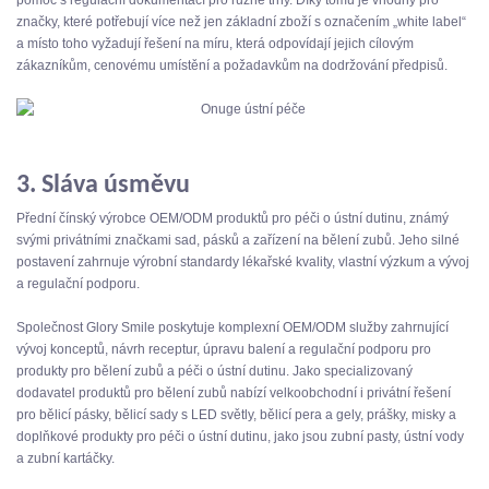
pomoc s regulační dokumentací pro různé trhy. Díky tomu je vhodný pro
značky, které potřebují více než jen základní zboží s označením „white label“
a místo toho vyžadují řešení na míru, která odpovídají jejich cílovým
zákazníkům, cenovému umístění a požadavkům na dodržování předpisů.
3. Sláva úsměvu
Přední čínský výrobce OEM/ODM produktů pro péči o ústní dutinu, známý
svými privátními značkami sad, pásků a zařízení na bělení zubů. Jeho silné
postavení zahrnuje výrobní standardy lékařské kvality, vlastní výzkum a vývoj
a regulační podporu.
Společnost Glory Smile poskytuje komplexní OEM/ODM služby zahrnující
vývoj konceptů, návrh receptur, úpravu balení a regulační podporu pro
produkty pro bělení zubů a péči o ústní dutinu. Jako specializovaný
dodavatel produktů pro bělení zubů nabízí velkoobchodní i privátní řešení
pro bělicí pásky, bělicí sady s LED světly, bělicí pera a gely, prášky, misky a
doplňkové produkty pro péči o ústní dutinu, jako jsou zubní pasty, ústní vody
a zubní kartáčky.