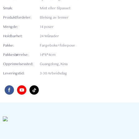
Smak:
Mint eller tilpasset
Produktfordeler:
Bleking av tenner
Mengde:
14 poser
Holdbarhet:
24 Månader
Pakke:
Fargeboks+foliepose
Pakkestørrelse:
14*8*4cm
Opprinnelsessted:
Guangdong, Kina
Leveringstid:
3-30 Arbeidsdag