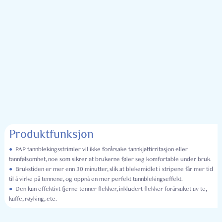
Produktfunksjon
●
PAP tannblekingsstrimler vil ikke forårsake tannkjøttirritasjon eller
tannfølsomhet, noe som sikrer at brukerne føler seg komfortable under bruk.
●
Brukstiden er mer enn 30 minutter, slik at blekemidlet i stripene får mer tid
til å virke på tennene, og oppnå en mer perfekt tannblekingseffekt.
●
Den kan effektivt fjerne tenner flekker, inkludert flekker forårsaket av te,
kaffe, røyking, etc.