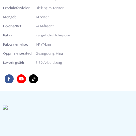
Produktfordeler:
Bleking av tenner
Mengde:
14 poser
Holdbarhet:
24 Månader
Pakke:
Fargeboks+foliepose
Pakkestørrelse:
14*8*4cm
Opprinnelsessted:
Guangdong, Kina
Leveringstid:
3-30 Arbeidsdag