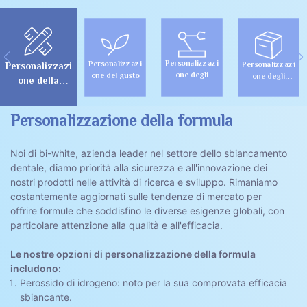
Personalizzazi
Personalizzazi
Personalizzazi
Personalizzazi
one degli
one del gusto
one degli
one della
stampi per
imballaggi
formula
strisce dentali
Personalizzazione della formula
Noi di bi-white, azienda leader nel settore dello sbiancamento
dentale, diamo priorità alla sicurezza e all'innovazione dei
nostri prodotti nelle attività di ricerca e sviluppo. Rimaniamo
costantemente aggiornati sulle tendenze di mercato per
offrire formule che soddisfino le diverse esigenze globali, con
particolare attenzione alla qualità e all'efficacia.
Le nostre opzioni di personalizzazione della formula
includono:
Perossido di idrogeno: noto per la sua comprovata efficacia
sbiancante.