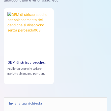
tabacco, caffè e vino rosso, ecc.
OEM di strisce secche
per sbiancamento dei
Facile da usare: le strisce
denti che si dissolvono
asciutte sbiancanti per denti
senza perossido003
dissolventi possono dissolversi
in bocca e non è necessario
rimuoverle dai denti dopo
l'uso, rendendo l'esperienza
dell'utente più confortevole
Invia la tua richiesta