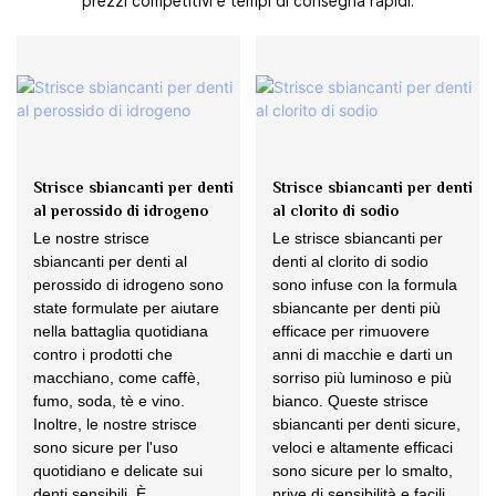
prezzi competitivi e tempi di consegna rapidi.
Strisce sbiancanti per denti
Strisce sbiancanti per denti
al perossido di idrogeno
al clorito di sodio
Le nostre strisce
Le strisce sbiancanti per
sbiancanti per denti al
denti al clorito di sodio
perossido di idrogeno sono
sono infuse con la formula
state formulate per aiutare
sbiancante per denti più
nella battaglia quotidiana
efficace per rimuovere
contro i prodotti che
anni di macchie e darti un
macchiano, come caffè,
sorriso più luminoso e più
fumo, soda, tè e vino.
bianco. Queste strisce
Inoltre, le nostre strisce
sbiancanti per denti sicure,
sono sicure per l'uso
veloci e altamente efficaci
quotidiano e delicate sui
sono sicure per lo smalto,
denti sensibili. È
prive di sensibilità e facili