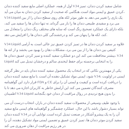
اول از همه، عملکرد اصلی مایع سفید کننده دندان V34 شامل سفید کردن دندان، تمیز
کردن عمیق و ایمنی مواد است. هنگامی که صحبت از سفید کردن دندان به میان می آید،
V34 Liquid یک بازی را تغییر می دهد. به طور موثر لکه های روی سطح دندان را از بین
می برد و سفیدی طبیعی دندان ها را باز می گرداند. نه تنها دندان ها را سفید می کند،
بلکه دارای یک عملکرد تصحیح رنگ است که سایه های مختلف رنگ دندان را متعادل می
کند، لکه ها را پنهان می کند و درخشندگی کلی دندان ها را افزایش می دهد.
V34 Liquid علاوه بر سفید کردن دندان ها در تمیز کردن عمیق نیز عالی است. به آرامی
کثیفی بین دندان ها را از بین می برد، مشکلات دهان را بهبود می بخشد و از لثه ها
بیشتر محافظت می کند. این دو عملکرد سفید کننده و تمیز کردن عمیق دندان ها، V34
Liquid را به انتخابی برجسته برای حفظ لبخندی سالم و درخشان تبدیل می کند.
یکی از مهمترین نکاتی که در انتخاب یک محصول سفید کننده دندان باید در نظر گرفته
شود، ایمنی مواد تشکیل دهنده آن است. با مایع سفید کننده دندان V34، ایمنی در اولویت
قرار دارد. این گواهینامه FDA و CE را دریافت کرده است و کیفیت و ایمنی آن را برای
مصرف کنندگان تضمین می کند. این آرامش خاطر به کاربران اجازه می دهد تا با
اطمینان V34 Liquid را بدون هیچ تردیدی در روال مراقبت از دندان خود بگنجانند.
با وجود طیف وسیعی از محصولات سفید کننده دندان در بازار، انتخاب درست آن می
تواند بسیار دشوار باشد. با این حال، عملکرد چشمگیر و گواهینامه های ایمنی مایع سفید
کننده دندان V34 آن را به یک پیشرو آشکار در صنعت تبدیل کرده است. توانایی آن در
سفید کردن موثر دندان ها، تمیز کردن عمیق و تضمین ایمنی مواد تشکیل دهنده، آن را
در هر رژیم مراقبت از دهان ضروری می کند.