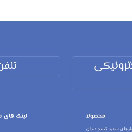
: manager@bi-
تلفن: +86 159 
محصولا
لینک های می
ارهای سفید کننده دندان