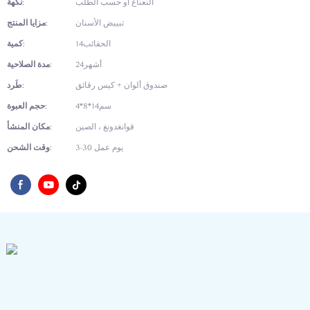
النعناع أو حسب الطلب
نكهة:
تبييض الأسنان
مزايا المنتج:
الحقائب14
كمية:
أشهر24
مدة الصلاحية:
صندوق ألوان + كيس رقائق
طَرد:
سم14*8*4
حجم العبوة:
قوانغدونغ ، الصين
مكان المنشأ:
3-30 يوم عمل
وقت الشحن: