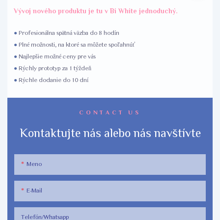
Vývoj nového produktu je tu v Bi White jednoduchý.
●
Profesionálna spätná väzba do 8 hodín
●
Plné možnosti, na ktoré sa môžete spoľahnúť
●
Najlepšie možné ceny pre vás
●
Rýchly prototyp za 1 týždeň
●
Rýchle dodanie do 10 dní
CONTACT US
Kontaktujte nás alebo nás navštívte
Meno
E-Mail
Telefón/Whatsapp