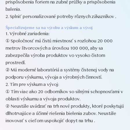
prispôsobenia foriem na zubné prúžky a prispôsobenia
balenia.
2. Splniť personalizované potreby rôznych zákazníkov
.
Špecializujeme sa na výrobu a výskum a vývoj
1. Výrobné zariadenia:
① Spoločnosť má čistú miestnosť s rozlohou 20 000
metrov štvorcových a úrovňou 100 000, aby sa
zabezpečila výroba produktov vo vysoko čistom
prostredí.
② Má moderné laboratóriá a systémy čistenej vody na
podporu výskumu, vývoja a výrobných činností.
2. Tím pre výskum a vývoj:
① Tím viac ako 20 odborníkov so silnými schopnosťami v
oblasti výskumu a vývoja produktov.
② Neustále uvádzať na trh nové produkty, ktoré poskytujú
dlhotrvajúce a účinné riešenia bielenia zubov. Neustále
inovovať s cieľom uspokojiť dopyt na trhu
.