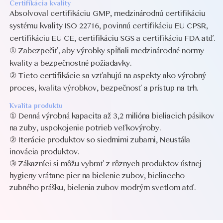
Certifikácia kvality
Absolvoval certifikáciu GMP, medzinárodnú certifikáciu
systému kvality ISO 22716, povinnú certifikáciu EU CPSR,
certifikáciu EU CE, certifikáciu SGS a certifikáciu FDA atď.
① Zabezpečiť, aby výrobky spĺňali medzinárodné normy
kvality a bezpečnostné požiadavky.
② Tieto certifikácie sa vzťahujú na aspekty ako výrobný
proces, kvalita výrobkov, bezpečnosť a prístup na trh.
Kvalita produktu
① Denná výrobná kapacita až 3,2 milióna bieliacich pásikov
na zuby, uspokojenie potrieb veľkovýroby.
② Iterácie produktov so siedmimi zubami, Neustála
inovácia produktov.
③ Zákazníci si môžu vybrať z rôznych produktov ústnej
hygieny
vrátane pier na bielenie zubov, bieliaceho
zubného prášku, bielenia zubov modrým svetlom atď.