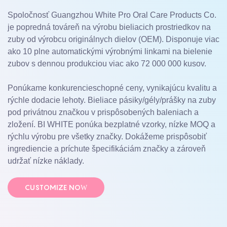
Spoločnosť Guangzhou White Pro Oral Care Products Co.
je popredná továreň na výrobu bieliacich prostriedkov na
zuby od výrobcu originálnych dielov (OEM). Disponuje viac
ako 10 plne automatickými výrobnými linkami na bielenie
zubov s dennou produkciou viac ako 72 000 000 kusov.
Ponúkame konkurencieschopné ceny, vynikajúcu kvalitu a
rýchle dodacie lehoty. Bieliace pásiky/gély/prášky na zuby
pod privátnou značkou v prispôsobených baleniach a
zložení. BI WHITE ponúka bezplatné vzorky, nízke MOQ a
rýchlu výrobu pre všetky značky. Dokážeme prispôsobiť
ingrediencie a príchute špecifikáciám značky a zároveň
udržať nízke náklady.
CUSTOMIZE NOW