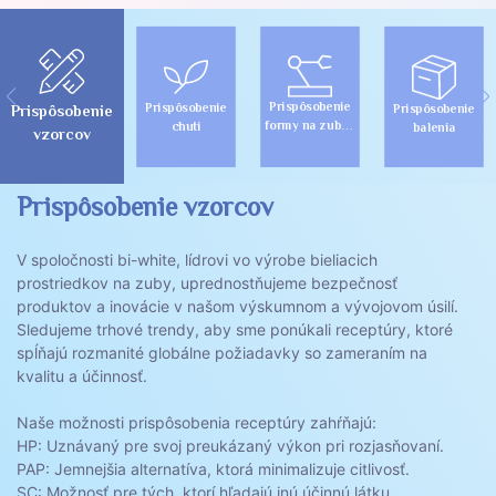
Prispôsobenie
Prispôsobenie
Prispôsobenie
Prispôsobenie
formy na zubné
chuti
balenia
vzorcov
pásy
Prispôsobenie vzorcov
V spoločnosti bi-white, lídrovi vo výrobe bieliacich
prostriedkov na zuby, uprednostňujeme bezpečnosť
produktov a inovácie v našom výskumnom a vývojovom úsilí.
Sledujeme trhové trendy, aby sme ponúkali receptúry, ktoré
spĺňajú rozmanité globálne požiadavky so zameraním na
kvalitu a účinnosť.
Naše možnosti prispôsobenia receptúry zahŕňajú:
HP: Uznávaný pre svoj preukázaný výkon pri rozjasňovaní.
PAP: Jemnejšia alternatíva, ktorá minimalizuje citlivosť.
SC: Možnosť pre tých, ktorí hľadajú inú účinnú látku.