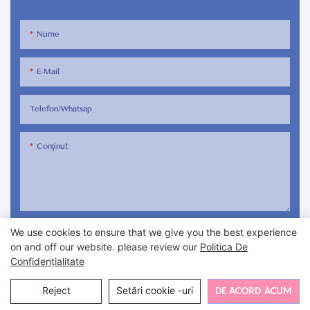
Nume
E-Mail
Telefon/whatsap
Conţinut
We use cookies to ensure that we give you the best experience
TRIMITEȚI ANCHETĂ ACUM
on and off our website. please review our
Politica De
Confidențialitate
Reject
Setări cookie -uri
DE ACORD ACUM
Copyright 2024 Bi White
Hartă sată
Confidențialitate