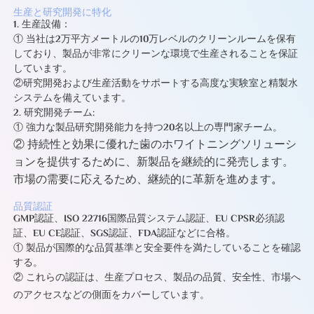
生産と研究開発に特化
1. 生産設備：
① 当社は2万平方メートルの10万レベルのクリーンルームを保有
しており、製品が非常にクリーンな環境で生産されることを保証
しています。
②研究開発および生産活動をサポートする高度な実験室と精製水
システムを備えています。
2. 研究開発チーム:
① 強力な製品研究開発能力を持つ20名以上の専門家チーム。
② 持続性と効果に優れた歯のホワイトニングソリューシ
ョンを提供するために、新製品を継続的に発売します。
市場の需要に応えるため、継続的に革新を進めます
。
品質認証
GMP認証、ISO 22716国際品質システム認証、EU CPSR必須認
証、EU CE認証、SGS認証、FDA認証などに合格。
① 製品が国際的な品質基準と安全要件を満たしていることを確認
する。
② これらの認証は、生産プロセス、製品の品質、安全性、市場へ
のアクセスなどの側面をカバーしています。